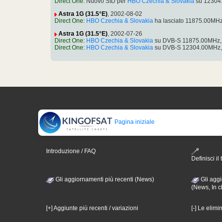
Direct One
: Nuovo SID per
HBO Czechia & Slovakia
su 12304.
Astra 1G (31.5°E)
, 2002-08-02
Direct One
:
HBO Czechia & Slovakia
ha lasciato 11875.00MHz
Astra 1G (31.5°E)
, 2002-07-26
Direct One
:
HBO Czechia & Slovakia
su DVB-S 11875.00MHz, p
Direct One
:
HBO Czechia & Slovakia
su DVB-S 12304.00MHz, p
Pagina iniziale
Introduzione / FAQ
Definisci il 
Gli aggiornamenti più recenti (News)
Gli aggi
(News, In c
[+] Aggiunte più recenti / variazioni
[-] Le elimi