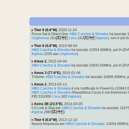
Thor 6 (0.8°W)
, 2020-11-24
Focus Sat
&
Direct One
:
HBO Czechia & Slovakia
ha lasciato
Ungherese
,161
Ceco
,162
Inglese
), non è più t
Thor 6 (0.8°W)
, 2015-08-04
HBO Czechia & Slovakia
ha lasciato 12054.00MHz, pol.H (D
Inglese
,2205 aac
Ungherese
)
Amos 2
, 2015-04-04
HBO Czechia & Slovakia
ha lasciato 10842.00MHz, pol.H (DV
Amos 3 (77.9°E)
, 2015-01-06
T-Home
:
HBO Czechia & Slovakia
ha lasciato 10806.00MHz, 
Amos 2
, 2014-03-13
HBO Czechia & Slovakia
è ora codificato in PowerVu (10842
HBO Czechia & Slovakia
(Repubblica Ceca) è ora trasmesso 
PID:310/300
Ceco
,302
Inglese
).
Astra 3B (23.5°E)
, 2014-03-05
CS Link
&
SkyLink
:
HBO Czechia & Slovakia
ha lasciato 1187
Inglese
,2883
)
Thor 6 (0.8°W)
, 2013-12-13
Nuova frequenza per
HBO Czechia & Slovakia
: 12054.00MHz