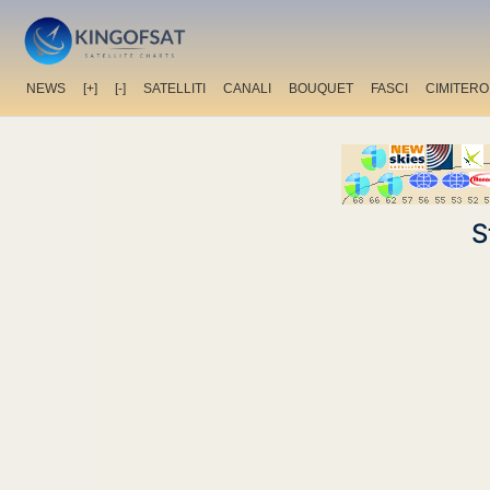
NEWS
[+]
[-]
SATELLITI
CANALI
BOUQUET
FASCI
CIMITERO
S