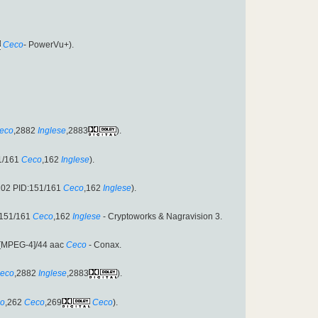
Ceco
- PowerVu+).
eco
,2882
Inglese
,2883
).
1/161
Ceco
,162
Inglese
).
202 PID:151/161
Ceco
,162
Inglese
).
:151/161
Ceco
,162
Inglese
- Cryptoworks & Nagravision 3.
[MPEG-4]/44 aac
Ceco
- Conax.
eco
,2882
Inglese
,2883
).
o
,262
Ceco
,269
Ceco
).