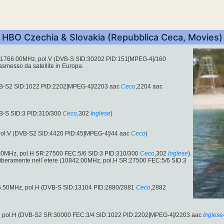
HBO Czechia & Slovakia (Repubblica Ceca, Movies)
 11766.00MHz, pol.V (DVB-S SID:30202 PID:151[MPEG-4]/160
rasmesso da satellite in Europa.
VB-S2 SID:1022 PID:2202[MPEG-4]/2203 aac
Ceco
,2204 aac
B-S SID:3 PID:310/300
Ceco
,302
Inglese
)
pol.V (DVB-S2 SID:4420 PID:45[MPEG-4]/44 aac
Ceco
)
.00MHz, pol.H SR:27500 FEC:5/6 SID:3 PID:310/300
Ceco
,302
Inglese
).
liberamente nell´etere (10842.00MHz, pol.H SR:27500 FEC:5/6 SID:3
5.50MHz, pol.H (DVB-S SID:13104 PID:2880/2881
Ceco
,2882
, pol.H (DVB-S2 SR:30000 FEC:3/4 SID:1022 PID:2202[MPEG-4]/2203 aac
Inglese