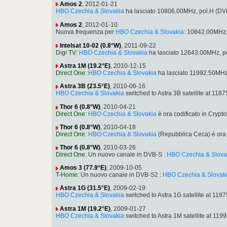
Amos 2
, 2012-01-21
HBO Czechia & Slovakia
ha lasciato 10806.00MHz, pol.H (DV
Amos 2
, 2012-01-10
Nuova frequenza per
HBO Czechia & Slovakia
: 10842.00MHz,
Intelsat 10-02 (0.8°W)
, 2011-09-22
Digi TV
:
HBO Czechia & Slovakia
ha lasciato 12643.00MHz, p
Astra 1M (19.2°E)
, 2010-12-15
Direct One
:
HBO Czechia & Slovakia
ha lasciato 11992.50MHz
Astra 3B (23.5°E)
, 2010-06-16
HBO Czechia & Slovakia
switched to Astra 3B satellite at 1
Thor 6 (0.8°W)
, 2010-04-21
Direct One
:
HBO Czechia & Slovakia
è ora codificato in Cry
Thor 6 (0.8°W)
, 2010-04-18
Direct One
:
HBO Czechia & Slovakia
(Repubblica Ceca) è ora
Thor 6 (0.8°W)
, 2010-03-26
Direct One
: Un nuovo canale in DVB-S :
HBO Czechia & Slova
Amos 3 (77.9°E)
, 2009-10-05
T-Home
: Un nuovo canale in DVB-S2 :
HBO Czechia & Slovak
Astra 1G (31.5°E)
, 2009-02-19
HBO Czechia & Slovakia
switched to Astra 1G satellite at 1
Astra 1M (19.2°E)
, 2009-01-27
HBO Czechia & Slovakia
switched to Astra 1M satellite at 1