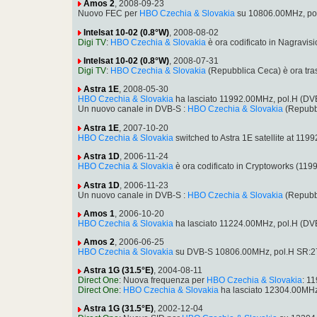
Amos 2
, 2008-09-23
Nuovo FEC per
HBO Czechia & Slovakia
su 10806.00MHz, pol
Intelsat 10-02 (0.8°W)
, 2008-08-02
Digi TV
:
HBO Czechia & Slovakia
è ora codificato in Nagravi
Intelsat 10-02 (0.8°W)
, 2008-07-31
Digi TV
:
HBO Czechia & Slovakia
(Repubblica Ceca) è ora tr
Astra 1E
, 2008-05-30
HBO Czechia & Slovakia
ha lasciato 11992.00MHz, pol.H (D
Un nuovo canale in DVB-S :
HBO Czechia & Slovakia
(Repubb
Astra 1E
, 2007-10-20
HBO Czechia & Slovakia
switched to Astra 1E satellite at 1
Astra 1D
, 2006-11-24
HBO Czechia & Slovakia
è ora codificato in Cryptoworks (1
Astra 1D
, 2006-11-23
Un nuovo canale in DVB-S :
HBO Czechia & Slovakia
(Repubb
Amos 1
, 2006-10-20
HBO Czechia & Slovakia
ha lasciato 11224.00MHz, pol.H (DV
Amos 2
, 2006-06-25
HBO Czechia & Slovakia
su DVB-S 10806.00MHz, pol.H SR:27
Astra 1G (31.5°E)
, 2004-08-11
Direct One
: Nuova frequenza per
HBO Czechia & Slovakia
: 1
Direct One
:
HBO Czechia & Slovakia
ha lasciato 12304.00MHz
Astra 1G (31.5°E)
, 2002-12-04