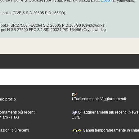
00MHz, pol.H: SID:20304 ( SR:27500 FEC:3/4 PID:251/261
Ceco
- Cryptoworks).
, pol.H (DVB-S SID:20605 PID:165/90)
ol.H SR:27500 FEC:3/4 SID:20605 PID:165/90 (Cryptoworks).
ol.H SR:27500 FEC:3/4 SID:20334 PID:164/96 (Cryptoworks).
I Tuoi commenti / Aggiornamenti
tuo profilo
ornamenti più recenti
Gli aggiornamenti più recenti (News,
hiaro - FTA)
13°E)
nazioni più recenti
Canali temporaneamente in chiar