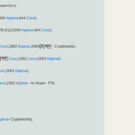
owerVu+).
000
Inglese
,844
Ceco
).
PID:611/1000
Inglese
,844
Ceco
).
Ceco
,2882
Inglese
,2883
- Cryptoworks.
Ceco
,2562
Ceco
,2563
Inglese
).
eco
,2563
Inglese
).
eco
,2563
Inglese
- In chiaro - FTA.
glese
- Cryptoworks).