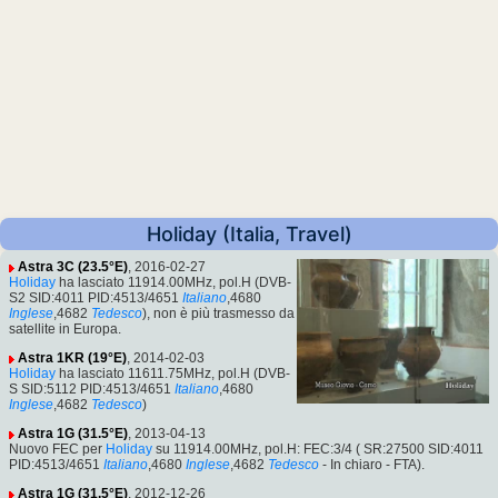
Holiday (Italia, Travel)
Astra 3C (23.5°E)
, 2016-02-27
Holiday
ha lasciato 11914.00MHz, pol.H (DVB-
S2 SID:4011 PID:4513/4651
Italiano
,4680
Inglese
,4682
Tedesco
), non è più trasmesso da
satellite in Europa.
Astra 1KR (19°E)
, 2014-02-03
Holiday
ha lasciato 11611.75MHz, pol.H (DVB-
S SID:5112 PID:4513/4651
Italiano
,4680
Inglese
,4682
Tedesco
)
Astra 1G (31.5°E)
, 2013-04-13
Nuovo FEC per
Holiday
su 11914.00MHz, pol.H: FEC:3/4 ( SR:27500 SID:4011
PID:4513/4651
Italiano
,4680
Inglese
,4682
Tedesco
- In chiaro - FTA).
Astra 1G (31.5°E)
, 2012-12-26