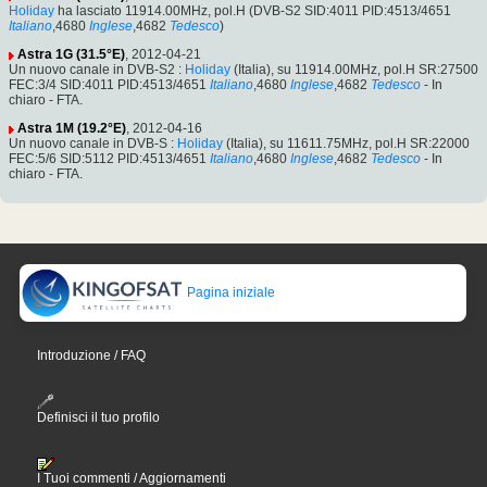
Holiday
ha lasciato 11914.00MHz, pol.H (DVB-S2 SID:4011 PID:4513/4651
Italiano
,4680
Inglese
,4682
Tedesco
)
Astra 1G (31.5°E)
, 2012-04-21
Un nuovo canale in DVB-S2 :
Holiday
(Italia), su 11914.00MHz, pol.H SR:27500
FEC:3/4 SID:4011 PID:4513/4651
Italiano
,4680
Inglese
,4682
Tedesco
- In
chiaro - FTA.
Astra 1M (19.2°E)
, 2012-04-16
Un nuovo canale in DVB-S :
Holiday
(Italia), su 11611.75MHz, pol.H SR:22000
FEC:5/6 SID:5112 PID:4513/4651
Italiano
,4680
Inglese
,4682
Tedesco
- In
chiaro - FTA.
Pagina iniziale
Introduzione / FAQ
Definisci il tuo profilo
I Tuoi commenti / Aggiornamenti