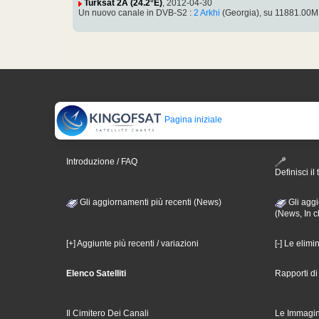
Turksat 2A (24.2°E)
, 2012-04-30
Un nuovo canale in DVB-S2 :
2 Arkhi
(Georgia), su 11881.00M
Pagina iniziale
Introduzione / FAQ
Definisci il 
Gli aggiornamenti più recenti (News)
Gli aggi
(News, In c
[+] Aggiunte più recenti / variazioni
[-] Le elimi
Elenco Satelliti
Rapporti d
Il Cimitero Dei Canali
Le Immagin