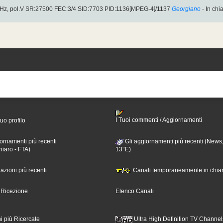
Hz, pol.V SR:27500 FEC:3/4 SID:7703 PID:1136[MPEG-4]/1137
Georgiano
- In chi
I Tuoi commenti / Aggiornamenti
tuo profilo
ornamenti più recenti
Gli aggiornamenti più recenti (News,
hiaro - FTA)
13°E)
nazioni più recenti
Canali temporaneamente in chiar
i Ricezione
Elenco Canali
i più Ricercate
Ultra High Definition TV Channel