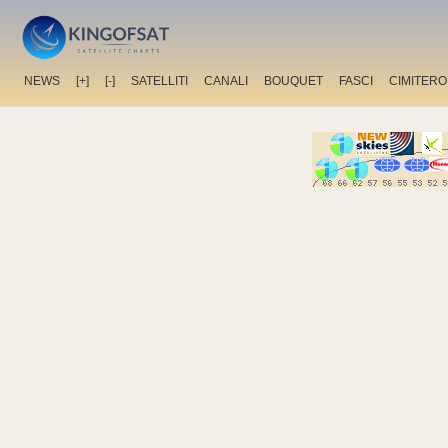
NEWS
[+]
[-]
SATELLITI
CANALI
BOUQUET
FASCI
CIMITERO