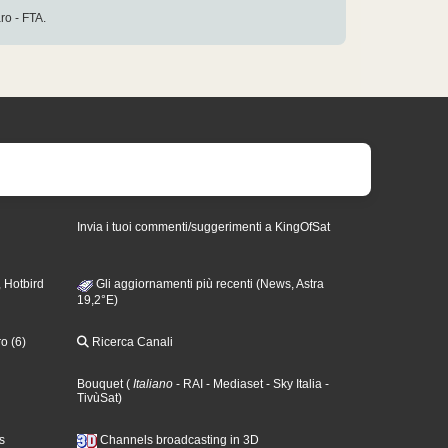
aro - FTA.
Invia i tuoi commenti/suggerimenti a KingOfSat
 Hotbird
Gli aggiornamenti più recenti (News, Astra
19,2°E)
o (6)
Ricerca Canali
Bouquet
(
Italiano
- RAI
- Mediaset
- Sky Italia
-
TivùSat
)
s
Channels broadcasting in 3D