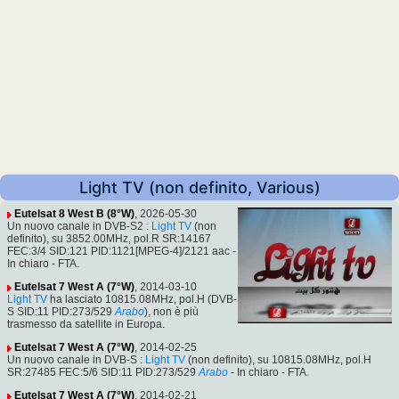
Light TV (non definito, Various)
Eutelsat 8 West B (8°W)
, 2026-05-30
Un nuovo canale in DVB-S2 :
Light TV
(non
definito), su 3852.00MHz, pol.R SR:14167
FEC:3/4 SID:121 PID:1121[MPEG-4]/2121 aac -
In chiaro - FTA.
Eutelsat 7 West A (7°W)
, 2014-03-10
Light TV
ha lasciato 10815.08MHz, pol.H (DVB-
S SID:11 PID:273/529
Arabo
), non è più
trasmesso da satellite in Europa.
Eutelsat 7 West A (7°W)
, 2014-02-25
Un nuovo canale in DVB-S :
Light TV
(non definito), su 10815.08MHz, pol.H
SR:27485 FEC:5/6 SID:11 PID:273/529
Arabo
- In chiaro - FTA.
Eutelsat 7 West A (7°W)
, 2014-02-21