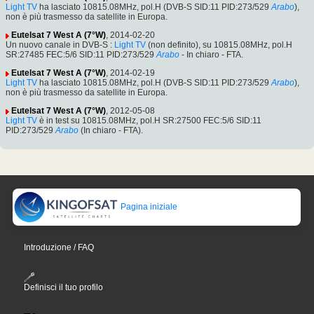
Light TV
ha lasciato 10815.08MHz, pol.H (DVB-S SID:11 PID:273/529
Arabo
),
non è più trasmesso da satellite in Europa.
Eutelsat 7 West A (7°W)
, 2014-02-20
Un nuovo canale in DVB-S :
Light TV
(non definito), su 10815.08MHz, pol.H
SR:27485 FEC:5/6 SID:11 PID:273/529
Arabo
- In chiaro - FTA.
Eutelsat 7 West A (7°W)
, 2014-02-19
Light TV
ha lasciato 10815.08MHz, pol.H (DVB-S SID:11 PID:273/529
Arabo
),
non è più trasmesso da satellite in Europa.
Eutelsat 7 West A (7°W)
, 2012-05-08
Light TV
è in test su 10815.08MHz, pol.H SR:27500 FEC:5/6 SID:11
PID:273/529
Arabo
(In chiaro - FTA).
Pagina iniziale
Introduzione / FAQ
Definisci il tuo profilo