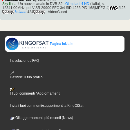
Sky Italia
: Un nuovo canale in DVB-S2 :
Olimpiadi 4 HD
(Italia), su
12341.00MHz, pol.V SR:29900 FEC:3/4 SID:4233 PID:168[MPEG-4]
/423
Italiano
,424
- VideoGuard.
Pagina iniziale
Introduzione / FAQ
Definisci il tuo profilo
I Tuoi commenti / Aggiornamenti
Invia i tuoi commenti/suggerimenti a KingOfSat
Gli aggiornamenti più recenti (News)