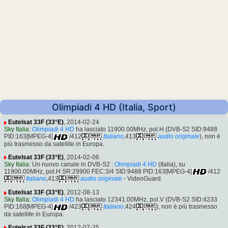
Olimpiadi 4 HD (Italia, Sport)
Eutelsat 33F (33°E)
, 2014-02-24
Sky Italia
:
Olimpiadi 4 HD
ha lasciato 11900.00MHz, pol.H (DVB-S2 SID:9488
PID:163[MPEG-4]
/412
Italiano
,413
audio originale
), non è
più trasmesso da satellite in Europa.
Eutelsat 33F (33°E)
, 2014-02-06
Sky Italia
: Un nuovo canale in DVB-S2 :
Olimpiadi 4 HD
(Italia), su
11900.00MHz, pol.H SR:29900 FEC:3/4 SID:9488 PID:163[MPEG-4]
/412
Italiano
,413
audio originale
- VideoGuard.
Eutelsat 33F (33°E)
, 2012-08-13
Sky Italia
:
Olimpiadi 4 HD
ha lasciato 12341.00MHz, pol.V (DVB-S2 SID:4233
PID:168[MPEG-4]
/423
Italiano
,424
), non è più trasmesso
da satellite in Europa.
Eutelsat 33F (33°E)
, 2012-07-25