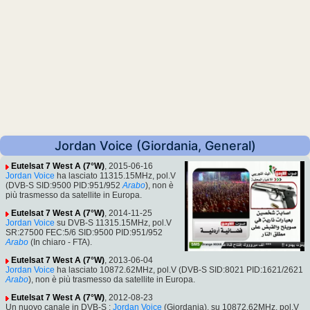
Jordan Voice (Giordania, General)
Eutelsat 7 West A (7°W)
, 2015-06-16
Jordan Voice
ha lasciato 11315.15MHz, pol.V
(DVB-S SID:9500 PID:951/952
Arabo
), non è
più trasmesso da satellite in Europa.
Eutelsat 7 West A (7°W)
, 2014-11-25
Jordan Voice
su DVB-S 11315.15MHz, pol.V
SR:27500 FEC:5/6 SID:9500 PID:951/952
Arabo
(In chiaro - FTA).
Eutelsat 7 West A (7°W)
, 2013-06-04
Jordan Voice
ha lasciato 10872.62MHz, pol.V (DVB-S SID:8021 PID:1621/2621
Arabo
), non è più trasmesso da satellite in Europa.
Eutelsat 7 West A (7°W)
, 2012-08-23
Un nuovo canale in DVB-S :
Jordan Voice
(Giordania), su 10872.62MHz, pol.V