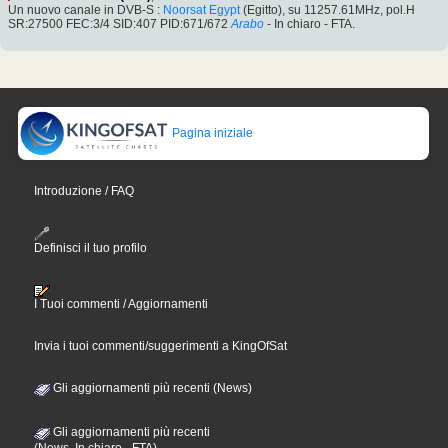
Un nuovo canale in DVB-S :
Noorsat Egypt
(Egitto), su 11257.61MHz, pol.H
SR:27500 FEC:3/4 SID:407 PID:671/672
Arabo
- In chiaro - FTA.
Pagina iniziale
Introduzione / FAQ
Definisci il tuo profilo
I Tuoi commenti / Aggiornamenti
Invia i tuoi commenti/suggerimenti a KingOfSat
Gli aggiornamenti più recenti (News)
Gli aggiornamenti più recenti