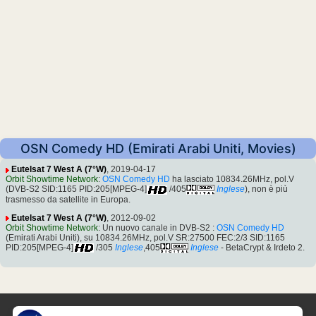
OSN Comedy HD (Emirati Arabi Uniti, Movies)
Eutelsat 7 West A (7°W)
, 2019-04-17
Orbit Showtime Network
:
OSN Comedy HD
ha lasciato 10834.26MHz, pol.V
(DVB-S2 SID:1165 PID:205[MPEG-4]
/405
Inglese
), non è più
trasmesso da satellite in Europa.
Eutelsat 7 West A (7°W)
, 2012-09-02
Orbit Showtime Network
: Un nuovo canale in DVB-S2 :
OSN Comedy HD
(Emirati Arabi Uniti), su 10834.26MHz, pol.V SR:27500 FEC:2/3 SID:1165
PID:205[MPEG-4]
/305
Inglese
,405
Inglese
- BetaCrypt & Irdeto 2.