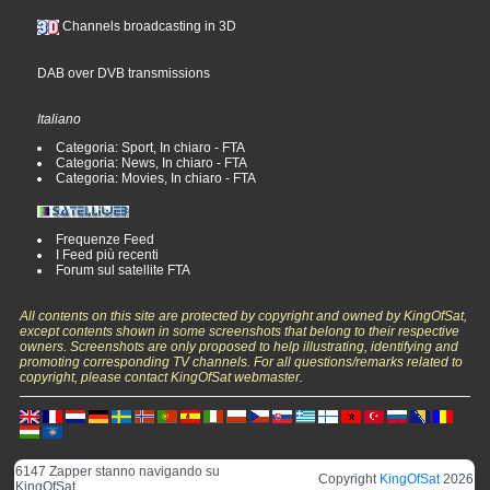
Channels broadcasting in 3D
DAB over DVB transmissions
Italiano
Categoria: Sport, In chiaro - FTA
Categoria: News, In chiaro - FTA
Categoria: Movies, In chiaro - FTA
Frequenze Feed
I Feed più recenti
Forum sul satellite FTA
All contents on this site are protected by copyright and owned by KingOfSat,
except contents shown in some screenshots that belong to their respective
owners. Screenshots are only proposed to help illustrating, identifying and
promoting corresponding TV channels. For all questions/remarks related to
copyright, please contact KingOfSat webmaster.
6147 Zapper stanno navigando su
Copyright
KingOfSat
2026
KingOfSat.