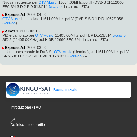
Nuova frequenza per
OTV Music
: 11634.00MHz, pol.H (DVB-S SR:12660
FEC:3/4 SID:2 PID:513/514
Ucraino
- In chiaro - FTA).
Express A4
, 2003-04-02
OTV Music
ha lasciato 11611.00MHz, pol.V (DVB-S SID:1 PID:1057/1058
Ucraino
)
Amos 1
, 2003-03-15
PID è cambiato per
OTV Music
: 11405.00MHz, pol.H: PID:513/514
Ucraino
SID:2 (11405.00MHz, pol.H SR:12660 FEC:3/4 - In chiaro - FTA).
Express A4
, 2003-03-02
--: Un nuovo canale in DVB-S :
OTV Music
(Ucraina), su 11611.00MHz, pol.V
SR:7500 FEC:3/4 SID:1 PID:1057/1058
Ucraino
- --.
Pagina iniziale
Introduzione / FAQ
Definisci il tuo profilo