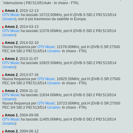
´interruzione ( PID:513/514ukr - In chiaro - FTA).
Amos 2
, 2015-12-13
OTV Music
ha lasciato 10722.00MHz, pol.H (DVB-S SID:2 PID:513/514
Ucraino
), non è più trasmesso da satellite in Europa.
Amos 2
, 2014-03-13
OTV Music
ha lasciato 11578.00MHz, pol.H (DVB-S SID:2 PID:513/514
Ucraino
)
Amos 2
, 2014-02-10
Nuova frequenza per
OTV Music
: 11578.00MHz, pol.H (DVB-S SR:27500
FEC:3/4 SID:2 PID:513/514
Ucraino
- In chiaro - FTA).
Amos 2
, 2013-11-07
OTV Music
ha lasciato 10925.50MHz, pol.H (DVB-S SID:2 PID:513/514
Ucraino
)
Amos 2
, 2013-07-16
Nuova frequenza per
OTV Music
: 10925.50MHz, pol.H (DVB-S SR:27500
FEC:3/4 SID:2 PID:513/514
Ucraino
- In chiaro - FTA).
Amos 2
, 2004-11-11
OTV Music
ha lasciato 11634.00MHz, pol.H (DVB-S SID:2 PID:513/514
Ucraino
)
Nuova frequenza per
OTV Music
: 10723.00MHz, pol.H (DVB-S SR:27500
FEC:3/4 SID:2 PID:513/514
Ucraino
- In chiaro - FTA).
Amos 1
, 2004-09-08
OTV Music
ha lasciato 11405.00MHz, pol.H (DVB-S SID:2 PID:513/514
Ucraino
)
Amos 2
, 2004-06-12