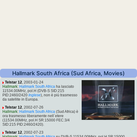
Hallmark South Africa (Sud Africa, Movies)
Telstar 12
, 2003-01-24
Hallmark
:
Hallmark South Africa
ha lasciato
11534.00MHz, pol.H (DVB-S SID:215
PID:2460/2420
Inglese
), non è più trasmesso
da satellite in Europa.
Telstar 12
, 2002-07-26
Hallmark
:
Hallmark South Africa
(Sud Africa) è
ora trasmesso liberamente nell´etere
(11534.00MHz, pol.H SR:15000 FEC:3/4
SID:215 PID:2460/2420).
Telstar 12
, 2002-07-23
Hallmark
:
Hallmark South Africa
su DVB-S 11534.00MHz, pol.H SR:15000