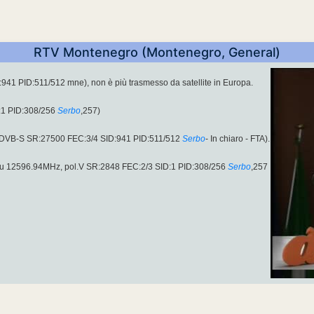
RTV Montenegro (Montenegro, General)
41 PID:511/512 mne), non è più trasmesso da satellite in Europa.
:1 PID:308/256
Serbo
,257)
(DVB-S SR:27500 FEC:3/4 SID:941 PID:511/512
Serbo
- In chiaro - FTA).
u 12596.94MHz, pol.V SR:2848 FEC:2/3 SID:1 PID:308/256
Serbo
,257