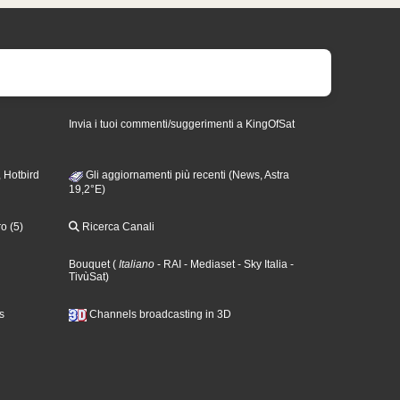
Invia i tuoi commenti/suggerimenti a KingOfSat
 Hotbird
Gli aggiornamenti più recenti (News, Astra
19,2°E)
o (5)
Ricerca Canali
Bouquet
(
Italiano
- RAI
- Mediaset
- Sky Italia
-
TivùSat
)
s
Channels broadcasting in 3D