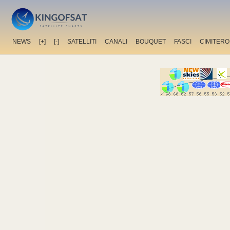
NEWS
[+]
[-]
SATELLITI
CANALI
BOUQUET
FASCI
CIMITERO