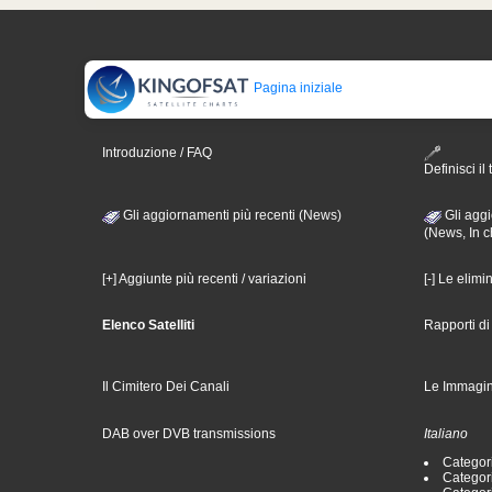
Pagina iniziale
Introduzione / FAQ
Definisci il 
Gli aggiornamenti più recenti (News)
Gli aggi
(News, In c
[+] Aggiunte più recenti / variazioni
[-] Le elimi
Elenco Satelliti
Rapporti d
Il Cimitero Dei Canali
Le Immagin
DAB over DVB transmissions
Italiano
Categori
Categori