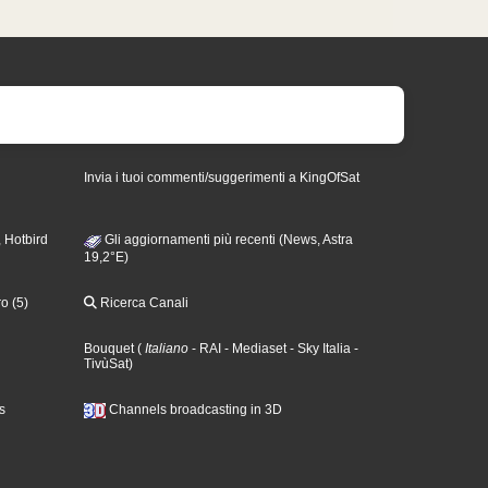
Invia i tuoi commenti/suggerimenti a KingOfSat
 Hotbird
Gli aggiornamenti più recenti (News, Astra
19,2°E)
o (5)
Ricerca Canali
Bouquet
(
Italiano
- RAI
- Mediaset
- Sky Italia
-
TivùSat
)
s
Channels broadcasting in 3D