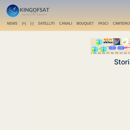
NEWS
[+]
[-]
SATELLITI
CANALI
BOUQUET
FASCI
CIMITERO
Stor