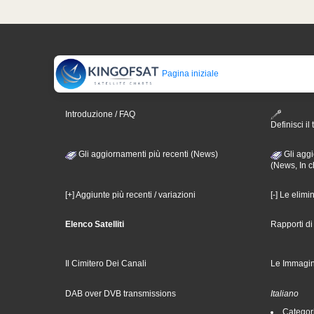
Pagina iniziale
Introduzione / FAQ
Definisci il 
Gli aggiornamenti più recenti (News)
Gli aggi
(News, In c
[+] Aggiunte più recenti / variazioni
[-] Le elimi
Elenco Satelliti
Rapporti d
Il Cimitero Dei Canali
Le Immagin
DAB over DVB transmissions
Italiano
Categori