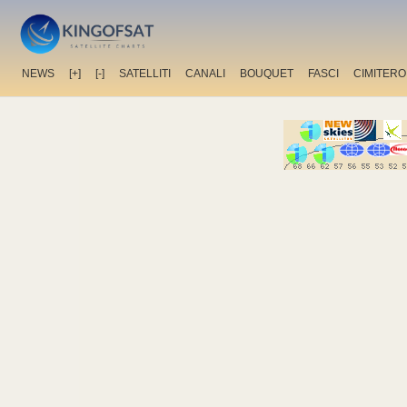
NEWS
[+]
[-]
SATELLITI
CANALI
BOUQUET
FASCI
CIMITERO