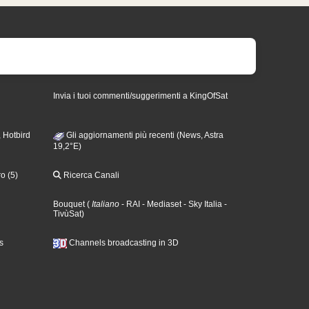
Invia i tuoi commenti/suggerimenti a KingOfSat
 Hotbird
Gli aggiornamenti più recenti (News, Astra
19,2°E)
o (5)
Ricerca Canali
Bouquet
(
Italiano
- RAI
- Mediaset
- Sky Italia
-
TivùSat
)
s
Channels broadcasting in 3D