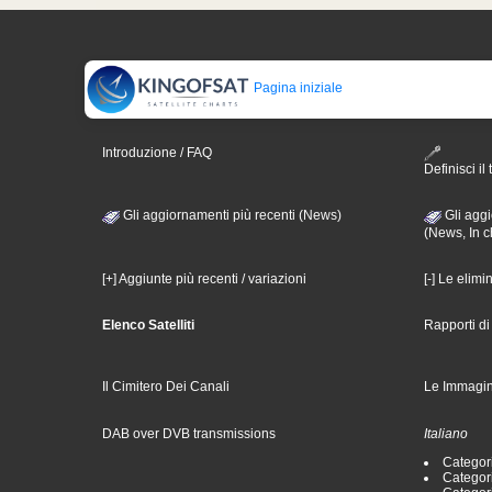
Pagina iniziale
Introduzione / FAQ
Definisci il 
Gli aggiornamenti più recenti (News)
Gli aggi
(News, In c
[+] Aggiunte più recenti / variazioni
[-] Le elimi
Elenco Satelliti
Rapporti d
Il Cimitero Dei Canali
Le Immagin
DAB over DVB transmissions
Italiano
Categori
Categori