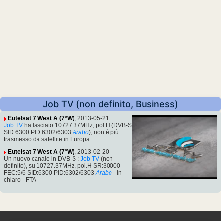
Job TV (non definito, Business)
Eutelsat 7 West A (7°W)
, 2013-05-21
Job TV
ha lasciato 10727.37MHz, pol.H (DVB-S
SID:6300 PID:6302/6303
Arabo
), non è più
trasmesso da satellite in Europa.
Eutelsat 7 West A (7°W)
, 2013-02-20
Un nuovo canale in DVB-S :
Job TV
(non
definito), su 10727.37MHz, pol.H SR:30000
FEC:5/6 SID:6300 PID:6302/6303
Arabo
- In
chiaro - FTA.