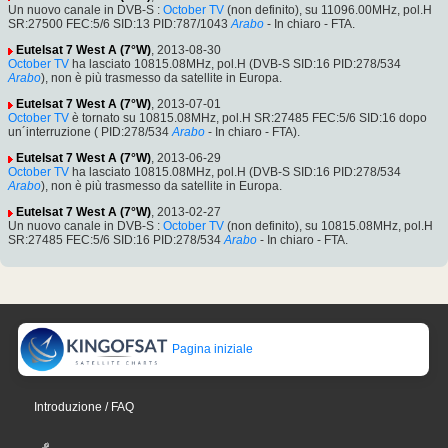
Un nuovo canale in DVB-S :
October TV
(non definito), su 11096.00MHz, pol.H
SR:27500 FEC:5/6 SID:13 PID:787/1043
Arabo
- In chiaro - FTA.
Eutelsat 7 West A (7°W)
, 2013-08-30
October TV
ha lasciato 10815.08MHz, pol.H (DVB-S SID:16 PID:278/534
Arabo
), non è più trasmesso da satellite in Europa.
Eutelsat 7 West A (7°W)
, 2013-07-01
October TV
è tornato su 10815.08MHz, pol.H SR:27485 FEC:5/6 SID:16 dopo
un´interruzione ( PID:278/534
Arabo
- In chiaro - FTA).
Eutelsat 7 West A (7°W)
, 2013-06-29
October TV
ha lasciato 10815.08MHz, pol.H (DVB-S SID:16 PID:278/534
Arabo
), non è più trasmesso da satellite in Europa.
Eutelsat 7 West A (7°W)
, 2013-02-27
Un nuovo canale in DVB-S :
October TV
(non definito), su 10815.08MHz, pol.H
SR:27485 FEC:5/6 SID:16 PID:278/534
Arabo
- In chiaro - FTA.
Pagina iniziale
Introduzione / FAQ