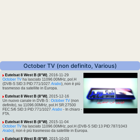
October TV (non definito, Various)
Eutelsat 8 West B (8°W)
, 2016-11-29
October TV
ha lasciato 11096.00MHz, pol.H
(DVB-S SID:3 PID:771/1027
Arabo
), non è più
trasmesso da satellite in Europa.
Eutelsat 8 West B (8°W)
, 2015-12-16
Un nuovo canale in DVB-S :
October TV
(non
definito), su 11096.00MHz, pol.H SR:27500
FEC:5/6 SID:3 PID:771/1027
Arabo
- In chiaro -
FTA.
Eutelsat 8 West B (8°W)
, 2015-11-04
October TV
ha lasciato 11096.00MHz, pol.H (DVB-S SID:13 PID:787/1043
Arabo
), non è più trasmesso da satellite in Europa.
Eutelsat 8 West B (8°W)
, 2015-10-03