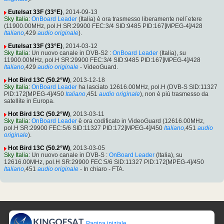
Eutelsat 33F (33°E)
, 2014-09-13
Sky Italia
:
OnBoard Leader
(Italia) è ora trasmesso liberamente nell´etere
(11900.00MHz, pol.H SR:29900 FEC:3/4 SID:9485 PID:167[MPEG-4]/428
Italiano
,429
audio originale
).
Eutelsat 33F (33°E)
, 2014-03-12
Sky Italia
: Un nuovo canale in DVB-S2 :
OnBoard Leader
(Italia), su
11900.00MHz, pol.H SR:29900 FEC:3/4 SID:9485 PID:167[MPEG-4]/428
Italiano
,429
audio originale
- VideoGuard.
Hot Bird 13C (50.2°W)
, 2013-12-18
Sky Italia
:
OnBoard Leader
ha lasciato 12616.00MHz, pol.H (DVB-S SID:11327
PID:172[MPEG-4]/450
Italiano
,451
audio originale
), non è più trasmesso da
satellite in Europa.
Hot Bird 13C (50.2°W)
, 2013-03-11
Sky Italia
:
OnBoard Leader
è ora codificato in VideoGuard (12616.00MHz,
pol.H SR:29900 FEC:5/6 SID:11327 PID:172[MPEG-4]/450
Italiano
,451
audio
originale
).
Hot Bird 13C (50.2°W)
, 2013-03-05
Sky Italia
: Un nuovo canale in DVB-S :
OnBoard Leader
(Italia), su
12616.00MHz, pol.H SR:29900 FEC:5/6 SID:11327 PID:172[MPEG-4]/450
Italiano
,451
audio originale
- In chiaro - FTA.
Pagina iniziale