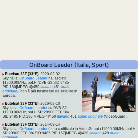
OnBoard Leader (Italia, Sport)
Eutelsat 33F (33°E)
, 2020-03-02
Sky Italia
:
OnBoard Leader
ha lasciato
11900.00MHz, pol.H (DVB-S2 SID:9485
PID:180[MPEG-4]/450
Italiano
,451
audio
originale
), non è più trasmesso da satellite in
Europa.
Eutelsat 33F (33°E)
, 2016-03-10
Sky Italia
:
OnBoard Leader
su DVB-S2
11900.00MHz, pol.H SR:29900 FEC:3/4
SID:9485 PID:180[MPEG-4]/450
Italiano
,451
audio originale
(VideoGuard).
Eutelsat 33F (33°E)
, 2014-09-14
Sky Italia
:
OnBoard Leader
è ora codificato in VideoGuard (11900.00MHz, pol.H
SR:29900 FEC:3/4 SID:9485 PID:167[MPEG-4]/428
Italiano
,429
audio
originale
).