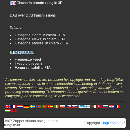
Channels broadcasting in 3D
DAB over DVB transmissions
Italiano
Categoria: Sport, In chiaro - FTA
Categoria: News, In chiaro - FTA
Categoria: Movies, In chiaro - FTA
Frequenze Feed
I Feed più recenti
Forum sul satellite FTA
All contents on this site are protected by copyright and owned by KingOfSat,
except contents shown in some screenshots that belong to their respective
owners. Screenshots are only proposed to help illustrating, identifying and
promoting corresponding TV channels. For all questions/remarks related to
copyright, please contact KingOfSat webmaster.
3907 Zapper stanno navigando su
Copyright
KingOfSat
2026
KingOfSat.