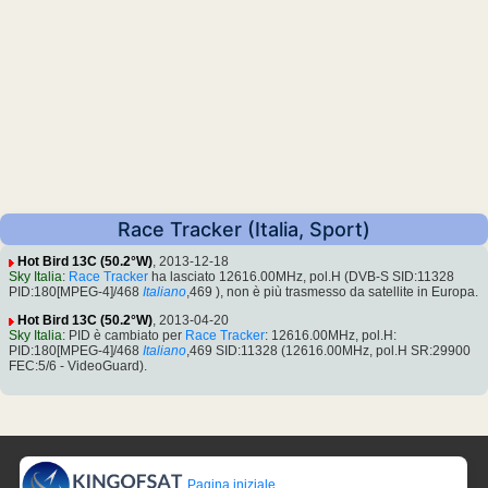
Race Tracker (Italia, Sport)
Hot Bird 13C (50.2°W)
, 2013-12-18
Sky Italia
:
Race Tracker
ha lasciato 12616.00MHz, pol.H (DVB-S SID:11328
PID:180[MPEG-4]/468
Italiano
,469 ), non è più trasmesso da satellite in Europa.
Hot Bird 13C (50.2°W)
, 2013-04-20
Sky Italia
: PID è cambiato per
Race Tracker
: 12616.00MHz, pol.H:
PID:180[MPEG-4]/468
Italiano
,469 SID:11328 (12616.00MHz, pol.H SR:29900
FEC:5/6 - VideoGuard).
Pagina iniziale