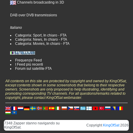
Channels broadcasting in 3D
DAB over DVB transmissions
Italiano
Categoria: Sport, In chiaro - FTA
Categoria: News, In chiaro - FTA
Categoria: Movies, In chiaro - FTA
Frequenze Feed
I Feed più recenti
Forum sul satellite FTA
All contents on this site are protected by copyright and owned by KingOfSat,
except contents shown in some screenshots that belong to their respective
owners. Screenshots are only proposed to help illustrating, identifying and
promoting corresponding TV channels. For all questions/remarks related to
copyright, please contact KingOfSat webmaster.
7348 Zapper stanno navigando su
Copyright
KingOfSat
2026
KingOfSat.