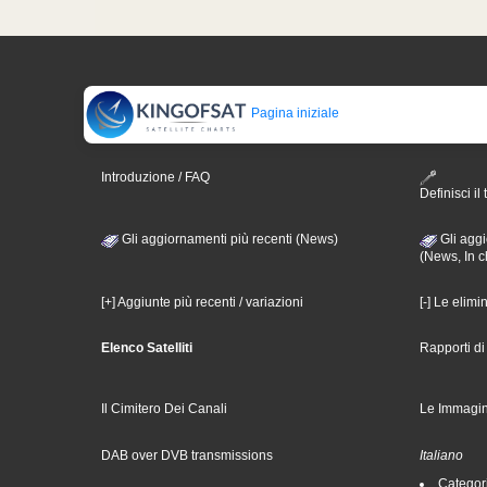
Pagina iniziale
Introduzione / FAQ
Definisci il 
Gli aggiornamenti più recenti (News)
Gli aggi
(News, In c
[+] Aggiunte più recenti / variazioni
[-] Le elimi
Elenco Satelliti
Rapporti d
Il Cimitero Dei Canali
Le Immagin
DAB over DVB transmissions
Italiano
Categori