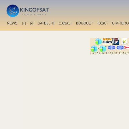
NEWS
[+]
[-]
SATELLITI
CANALI
BOUQUET
FASCI
CIMITERO