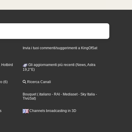
Invia i tuoi commenti/suggerimenti a KingOfSat
 Hotbird
Gli aggiornamenti più recenti (News, Astra
19,2°E)
o (6)
Ricerca Canali
Bouquet
(
Italiano
- RAI
- Mediaset
- Sky Italia
-
TivùSat
)
s
Channels broadcasting in 3D