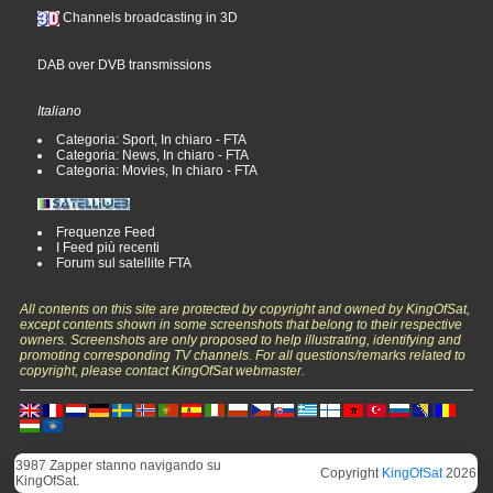
Channels broadcasting in 3D
DAB over DVB transmissions
Italiano
Categoria: Sport, In chiaro - FTA
Categoria: News, In chiaro - FTA
Categoria: Movies, In chiaro - FTA
Frequenze Feed
I Feed più recenti
Forum sul satellite FTA
All contents on this site are protected by copyright and owned by KingOfSat,
except contents shown in some screenshots that belong to their respective
owners. Screenshots are only proposed to help illustrating, identifying and
promoting corresponding TV channels. For all questions/remarks related to
copyright, please contact KingOfSat webmaster.
3987 Zapper stanno navigando su
Copyright
KingOfSat
2026
KingOfSat.