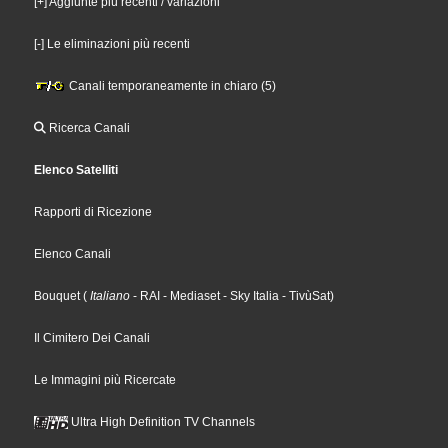
[+] Aggiunte più recenti / variazioni
[-] Le eliminazioni più recenti
Canali temporaneamente in chiaro (5)
Ricerca Canali
Elenco Satelliti
Rapporti di Ricezione
Elenco Canali
Bouquet
(
Italiano
- RAI
- Mediaset
- Sky Italia
- TivùSat
)
Il Cimitero Dei Canali
Le Immagini più Ricercate
Ultra High Definition TV Channels