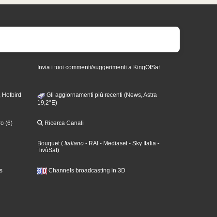
Invia i tuoi commenti/suggerimenti a KingOfSat
 Hotbird
Gli aggiornamenti più recenti (News, Astra
19,2°E)
o (6)
Ricerca Canali
Bouquet
(
Italiano
- RAI
- Mediaset
- Sky Italia
-
TivùSat
)
s
Channels broadcasting in 3D