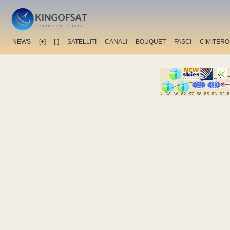
NEWS
[+]
[-]
SATELLITI
CANALI
BOUQUET
FASCI
CIMITERO