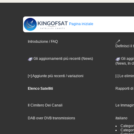
Pagina iniziale
Introduzione / FAQ
Definisci il 
Gli aggiornamenti più recenti (News)
Gli aggi
(News, In c
[+] Aggiunte più recenti / variazioni
[-] Le elimi
Elenco Satelliti
Rapporti d
Il Cimitero Dei Canali
Le Immagin
DAB over DVB transmissions
Italiano
Categori
Categori