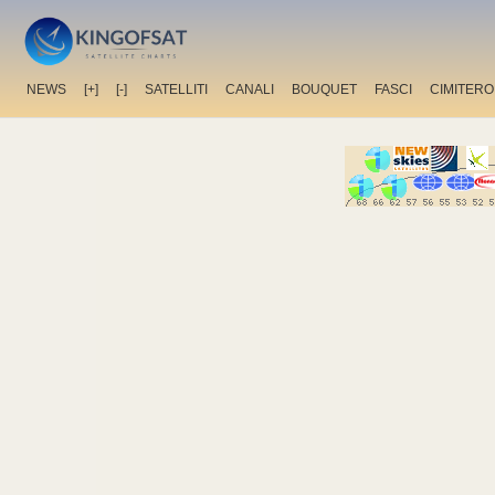
NEWS
[+]
[-]
SATELLITI
CANALI
BOUQUET
FASCI
CIMITERO