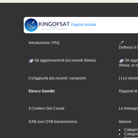
Pagina iniziale
Introduzione / FAQ
Definisci il 
Gli aggiornamenti più recenti (News)
Gli aggi
(News, In c
[+] Aggiunte più recenti / variazioni
[-] Le elimi
Elenco Satelliti
Rapporti d
Il Cimitero Dei Canali
Le Immagin
DAB over DVB transmissions
Italiano
Categori
Categori