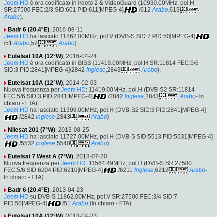
Jeem HD
è ora codificato in Irdeto 2 & VideoGuard (10930.00MHz, pol.H
SR:27500 FEC:2/3 SID:601 PID:611[MPEG-4]
/612
Arabo
,613
Arabo
).
Badr 6 (20.4°E)
, 2016-08-11
Jeem HD
ha lasciato 11862.00MHz, pol.V (DVB-S SID:7 PID:50[MPEG-4]
/51
Arabo
,52
Arabo
)
Eutelsat 10A (12°W)
, 2016-04-24
Jeem HD
è ora codificato in BISS (11419.00MHz, pol.H SR:11814 FEC:5/6
SID:3 PID:2841[MPEG-4]/2842
Inglese
,2843
Arabo
).
Eutelsat 10A (12°W)
, 2014-02-03
Nuova frequenza per
Jeem HD
: 11419.00MHz, pol.H (DVB-S2 SR:11814
FEC:5/6 SID:3 PID:2841[MPEG-4]
/2842
Inglese
,2843
Arabo
- In
chiaro - FTA).
Jeem HD
ha lasciato 11399.00MHz, pol.H (DVB-S2 SID:3 PID:2841[MPEG-4]
/2842
Inglese
,2843
Arabo
)
Nilesat 201 (7°W)
, 2013-08-25
Jeem HD
ha lasciato 11727.00MHz, pol.H (DVB-S SID:5513 PID:5531[MPEG-4]
/5532
Inglese
,5540
Arabo
)
Eutelsat 7 West A (7°W)
, 2013-07-20
Nuova frequenza per
Jeem HD
: 11564.49MHz, pol.H (DVB-S SR:27500
FEC:5/6 SID:6204 PID:6210[MPEG-4]
/6211
Inglese
,6212
Arabo
-
In chiaro - FTA).
Badr 6 (20.4°E)
, 2013-04-23
Jeem HD
su DVB-S 11862.00MHz, pol.V SR:27500 FEC:3/4 SID:7
PID:50[MPEG-4]
/51
Arabo
(In chiaro - FTA).
Eutelsat 10A (12°W)
, 2013-04-23