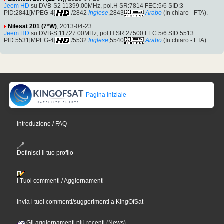
Jeem HD
su DVB-S2 11399.00MHz, pol.H SR:7814 FEC:5/6 SID:3
PID:2841[MPEG-4]
/2842
Inglese
,2843
Arabo
(In chiaro - FTA).
Nilesat 201 (7°W)
, 2013-04-23
Jeem HD
su DVB-S 11727.00MHz, pol.H SR:27500 FEC:5/6 SID:5513
PID:5531[MPEG-4]
/5532
Inglese
,5540
Arabo
(In chiaro - FTA).
Pagina iniziale
Introduzione / FAQ
Definisci il tuo profilo
I Tuoi commenti / Aggiornamenti
Invia i tuoi commenti/suggerimenti a KingOfSat
Gli aggiornamenti più recenti (News)