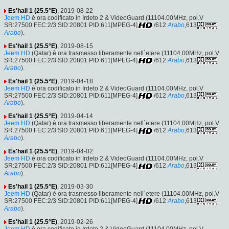
Es'hail 1 (25.5°E)
, 2019-08-22
Jeem HD
è ora codificato in Irdeto 2 & VideoGuard (11104.00MHz, pol.V
SR:27500 FEC:2/3 SID:20801 PID:611[MPEG-4]
/612
Arabo
,613
Arabo
).
Es'hail 1 (25.5°E)
, 2019-08-15
Jeem HD
(Qatar) è ora trasmesso liberamente nell´etere (11104.00MHz, pol.V
SR:27500 FEC:2/3 SID:20801 PID:611[MPEG-4]
/612
Arabo
,613
Arabo
).
Es'hail 1 (25.5°E)
, 2019-04-18
Jeem HD
è ora codificato in Irdeto 2 & VideoGuard (11104.00MHz, pol.V
SR:27500 FEC:2/3 SID:20801 PID:611[MPEG-4]
/612
Arabo
,613
Arabo
).
Es'hail 1 (25.5°E)
, 2019-04-14
Jeem HD
(Qatar) è ora trasmesso liberamente nell´etere (11104.00MHz, pol.V
SR:27500 FEC:2/3 SID:20801 PID:611[MPEG-4]
/612
Arabo
,613
Arabo
).
Es'hail 1 (25.5°E)
, 2019-04-02
Jeem HD
è ora codificato in Irdeto 2 & VideoGuard (11104.00MHz, pol.V
SR:27500 FEC:2/3 SID:20801 PID:611[MPEG-4]
/612
Arabo
,613
Arabo
).
Es'hail 1 (25.5°E)
, 2019-03-30
Jeem HD
(Qatar) è ora trasmesso liberamente nell´etere (11104.00MHz, pol.V
SR:27500 FEC:2/3 SID:20801 PID:611[MPEG-4]
/612
Arabo
,613
Arabo
).
Es'hail 1 (25.5°E)
, 2019-02-26
Jeem HD
è ora codificato in Irdeto 2 & VideoGuard (11104.00MHz, pol.V