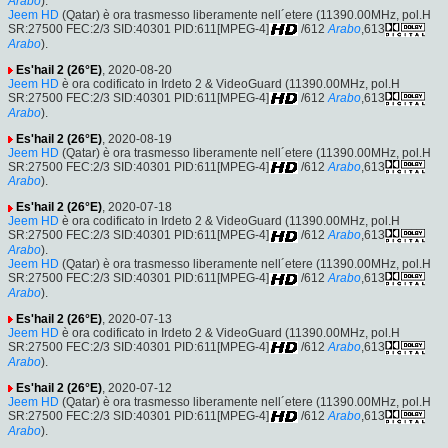
Arabo
).
Jeem HD
(Qatar) è ora trasmesso liberamente nell´etere (11390.00MHz, pol.H
SR:27500 FEC:2/3 SID:40301 PID:611[MPEG-4]
/612
Arabo
,613
Arabo
).
Es'hail 2 (26°E)
, 2020-08-20
Jeem HD
è ora codificato in Irdeto 2 & VideoGuard (11390.00MHz, pol.H
SR:27500 FEC:2/3 SID:40301 PID:611[MPEG-4]
/612
Arabo
,613
Arabo
).
Es'hail 2 (26°E)
, 2020-08-19
Jeem HD
(Qatar) è ora trasmesso liberamente nell´etere (11390.00MHz, pol.H
SR:27500 FEC:2/3 SID:40301 PID:611[MPEG-4]
/612
Arabo
,613
Arabo
).
Es'hail 2 (26°E)
, 2020-07-18
Jeem HD
è ora codificato in Irdeto 2 & VideoGuard (11390.00MHz, pol.H
SR:27500 FEC:2/3 SID:40301 PID:611[MPEG-4]
/612
Arabo
,613
Arabo
).
Jeem HD
(Qatar) è ora trasmesso liberamente nell´etere (11390.00MHz, pol.H
SR:27500 FEC:2/3 SID:40301 PID:611[MPEG-4]
/612
Arabo
,613
Arabo
).
Es'hail 2 (26°E)
, 2020-07-13
Jeem HD
è ora codificato in Irdeto 2 & VideoGuard (11390.00MHz, pol.H
SR:27500 FEC:2/3 SID:40301 PID:611[MPEG-4]
/612
Arabo
,613
Arabo
).
Es'hail 2 (26°E)
, 2020-07-12
Jeem HD
(Qatar) è ora trasmesso liberamente nell´etere (11390.00MHz, pol.H
SR:27500 FEC:2/3 SID:40301 PID:611[MPEG-4]
/612
Arabo
,613
Arabo
).