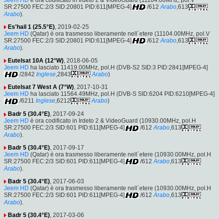
SR:27500 FEC:2/3 SID:20801 PID:611[MPEG-4]
/612
Arabo
,613
Arabo
).
Es'hail 1 (25.5°E)
, 2019-02-25
Jeem HD
(Qatar) è ora trasmesso liberamente nell´etere (11104.00MHz, pol.V
SR:27500 FEC:2/3 SID:20801 PID:611[MPEG-4]
/612
Arabo
,613
Arabo
).
Eutelsat 10A (12°W)
, 2018-06-05
Jeem HD
ha lasciato 11419.00MHz, pol.H (DVB-S2 SID:3 PID:2841[MPEG-4]
/2842
Inglese
,2843
Arabo
)
Eutelsat 7 West A (7°W)
, 2017-10-31
Jeem HD
ha lasciato 11564.49MHz, pol.H (DVB-S SID:6204 PID:6210[MPEG-4]
/6211
Inglese
,6212
Arabo
)
Badr 5 (30.4°E)
, 2017-09-24
Jeem HD
è ora codificato in Irdeto 2 & VideoGuard (10930.00MHz, pol.H
SR:27500 FEC:2/3 SID:601 PID:611[MPEG-4]
/612
Arabo
,613
Arabo
).
Badr 5 (30.4°E)
, 2017-09-17
Jeem HD
(Qatar) è ora trasmesso liberamente nell´etere (10930.00MHz, pol.H
SR:27500 FEC:2/3 SID:601 PID:611[MPEG-4]
/612
Arabo
,613
Arabo
).
Badr 5 (30.4°E)
, 2017-06-03
Jeem HD
(Qatar) è ora trasmesso liberamente nell´etere (10930.00MHz, pol.H
SR:27500 FEC:2/3 SID:601 PID:611[MPEG-4]
/612
Arabo
,613
Arabo
).
Badr 5 (30.4°E)
, 2017-03-06