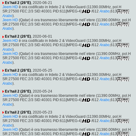
Es'hail 2 (26°E)
, 2020-06-21
Jeem HD
è ora codificato in Irdeto 2 & VideoGuard (11390.00MHz, pol.H
SR:27500 FEC:2/3 SID:40301 PID:611[MPEG-4]
/612
Arabo
,613
Arabo
).
Jeem HD
(Qatar) è ora trasmesso liberamente nell´etere (11390.00MHz, pol.H
SR:27500 FEC:2/3 SID:40301 PID:611[MPEG-4]
/612
Arabo
,613
Arabo
).
Es'hail 2 (26°E)
, 2020-06-01
Jeem HD
è ora codificato in Irdeto 2 & VideoGuard (11390.00MHz, pol.H
SR:27500 FEC:2/3 SID:40301 PID:611[MPEG-4]
/612
Arabo
,613
Arabo
).
Jeem HD
(Qatar) è ora trasmesso liberamente nell´etere (11390.00MHz, pol.H
SR:27500 FEC:2/3 SID:40301 PID:611[MPEG-4]
/612
Arabo
,613
Arabo
).
Es'hail 2 (26°E)
, 2020-05-25
Jeem HD
è ora codificato in Irdeto 2 & VideoGuard (11390.00MHz, pol.H
SR:27500 FEC:2/3 SID:40301 PID:611[MPEG-4]
/612
Arabo
,613
Arabo
).
Es'hail 2 (26°E)
, 2020-05-24
Jeem HD
(Qatar) è ora trasmesso liberamente nell´etere (11390.00MHz, pol.H
SR:27500 FEC:2/3 SID:40301 PID:611[MPEG-4]
/612
Arabo
,613
Arabo
).
Es'hail 2 (26°E)
, 2020-05-23
Jeem HD
è ora codificato in Irdeto 2 & VideoGuard (11390.00MHz, pol.H
SR:27500 FEC:2/3 SID:40301 PID:611[MPEG-4]
/612
Arabo
,613
Arabo
).
Jeem HD
(Qatar) è ora trasmesso liberamente nell´etere (11390.00MHz, pol.H
SR:27500 FEC:2/3 SID:40301 PID:611[MPEG-4]
/612
Arabo
,613