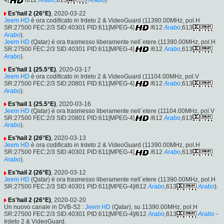
4]
/612
Arabo
,613
Arabo
)
Es'hail 2 (26°E)
, 2020-03-22
Jeem HD
è ora codificato in Irdeto 2 & VideoGuard (11390.00MHz, pol.H
SR:27500 FEC:2/3 SID:40301 PID:611[MPEG-4]
/612
Arabo
,613
Arabo
).
Jeem HD
(Qatar) è ora trasmesso liberamente nell´etere (11390.00MHz, pol.H
SR:27500 FEC:2/3 SID:40301 PID:611[MPEG-4]
/612
Arabo
,613
Arabo
).
Es'hail 1 (25.5°E)
, 2020-03-17
Jeem HD
è ora codificato in Irdeto 2 & VideoGuard (11104.00MHz, pol.V
SR:27500 FEC:2/3 SID:20801 PID:611[MPEG-4]
/612
Arabo
,613
Arabo
).
Es'hail 1 (25.5°E)
, 2020-03-16
Jeem HD
(Qatar) è ora trasmesso liberamente nell´etere (11104.00MHz, pol.V
SR:27500 FEC:2/3 SID:20801 PID:611[MPEG-4]
/612
Arabo
,613
Arabo
).
Es'hail 2 (26°E)
, 2020-03-13
Jeem HD
è ora codificato in Irdeto 2 & VideoGuard (11390.00MHz, pol.H
SR:27500 FEC:2/3 SID:40301 PID:611[MPEG-4]
/612
Arabo
,613
Arabo
).
Es'hail 2 (26°E)
, 2020-03-12
Jeem HD
(Qatar) è ora trasmesso liberamente nell´etere (11390.00MHz, pol.H
SR:27500 FEC:2/3 SID:40301 PID:611[MPEG-4]/612
Arabo
,613
Arabo
).
Es'hail 2 (26°E)
, 2020-02-20
Un nuovo canale in DVB-S2 :
Jeem HD
(Qatar), su 11390.00MHz, pol.H
SR:27500 FEC:2/3 SID:40301 PID:611[MPEG-4]/612
Arabo
,613
Arabo
-
Irdeto 2 & VideoGuard.