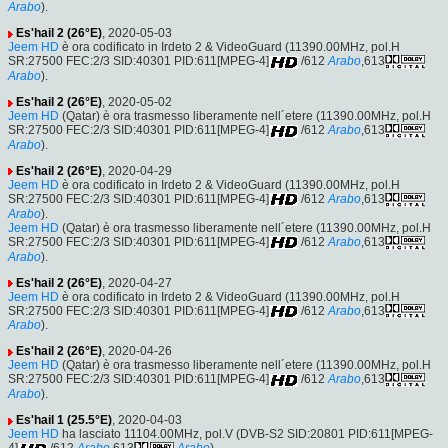
Arabo
).
Es'hail 2 (26°E)
, 2020-05-03
Jeem HD
è ora codificato in Irdeto 2 & VideoGuard (11390.00MHz, pol.H
SR:27500 FEC:2/3 SID:40301 PID:611[MPEG-4]
/612
Arabo
,613
Arabo
).
Es'hail 2 (26°E)
, 2020-05-02
Jeem HD
(Qatar) è ora trasmesso liberamente nell´etere (11390.00MHz, pol.H
SR:27500 FEC:2/3 SID:40301 PID:611[MPEG-4]
/612
Arabo
,613
Arabo
).
Es'hail 2 (26°E)
, 2020-04-29
Jeem HD
è ora codificato in Irdeto 2 & VideoGuard (11390.00MHz, pol.H
SR:27500 FEC:2/3 SID:40301 PID:611[MPEG-4]
/612
Arabo
,613
Arabo
).
Jeem HD
(Qatar) è ora trasmesso liberamente nell´etere (11390.00MHz, pol.H
SR:27500 FEC:2/3 SID:40301 PID:611[MPEG-4]
/612
Arabo
,613
Arabo
).
Es'hail 2 (26°E)
, 2020-04-27
Jeem HD
è ora codificato in Irdeto 2 & VideoGuard (11390.00MHz, pol.H
SR:27500 FEC:2/3 SID:40301 PID:611[MPEG-4]
/612
Arabo
,613
Arabo
).
Es'hail 2 (26°E)
, 2020-04-26
Jeem HD
(Qatar) è ora trasmesso liberamente nell´etere (11390.00MHz, pol.H
SR:27500 FEC:2/3 SID:40301 PID:611[MPEG-4]
/612
Arabo
,613
Arabo
).
Es'hail 1 (25.5°E)
, 2020-04-03
Jeem HD
ha lasciato 11104.00MHz, pol.V (DVB-S2 SID:20801 PID:611[MPEG-