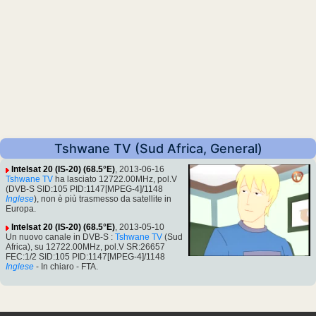
Tshwane TV (Sud Africa, General)
Intelsat 20 (IS-20) (68.5°E)
, 2013-06-16
Tshwane TV
ha lasciato 12722.00MHz, pol.V
(DVB-S SID:105 PID:1147[MPEG-4]/1148
Inglese
), non è più trasmesso da satellite in
Europa.
Intelsat 20 (IS-20) (68.5°E)
, 2013-05-10
Un nuovo canale in DVB-S :
Tshwane TV
(Sud
Africa), su 12722.00MHz, pol.V SR:26657
FEC:1/2 SID:105 PID:1147[MPEG-4]/1148
Inglese
- In chiaro - FTA.