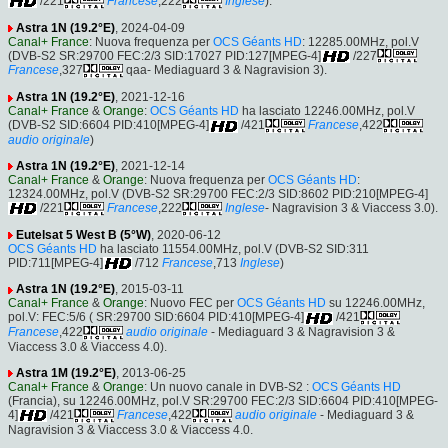
/221
Francese
,222
Inglese
).
Astra 1N (19.2°E)
, 2024-04-09
Canal+ France
: Nuova frequenza per
OCS Géants HD
: 12285.00MHz, pol.V
(DVB-S2 SR:29700 FEC:2/3 SID:17027 PID:127[MPEG-4]
/227
Francese
,327
qaa- Mediaguard 3 & Nagravision 3).
Astra 1N (19.2°E)
, 2021-12-16
Canal+ France
&
Orange
:
OCS Géants HD
ha lasciato 12246.00MHz, pol.V
(DVB-S2 SID:6604 PID:410[MPEG-4]
/421
Francese
,422
audio originale
)
Astra 1N (19.2°E)
, 2021-12-14
Canal+ France
&
Orange
: Nuova frequenza per
OCS Géants HD
:
12324.00MHz, pol.V (DVB-S2 SR:29700 FEC:2/3 SID:8602 PID:210[MPEG-4]
/221
Francese
,222
Inglese
- Nagravision 3 & Viaccess 3.0).
Eutelsat 5 West B (5°W)
, 2020-06-12
OCS Géants HD
ha lasciato 11554.00MHz, pol.V (DVB-S2 SID:311
PID:711[MPEG-4]
/712
Francese
,713
Inglese
)
Astra 1N (19.2°E)
, 2015-03-11
Canal+ France
&
Orange
: Nuovo FEC per
OCS Géants HD
su 12246.00MHz,
pol.V: FEC:5/6 ( SR:29700 SID:6604 PID:410[MPEG-4]
/421
Francese
,422
audio originale
- Mediaguard 3 & Nagravision 3 &
Viaccess 3.0 & Viaccess 4.0).
Astra 1M (19.2°E)
, 2013-06-25
Canal+ France
&
Orange
: Un nuovo canale in DVB-S2 :
OCS Géants HD
(Francia), su 12246.00MHz, pol.V SR:29700 FEC:2/3 SID:6604 PID:410[MPEG-
4]
/421
Francese
,422
audio originale
- Mediaguard 3 &
Nagravision 3 & Viaccess 3.0 & Viaccess 4.0.