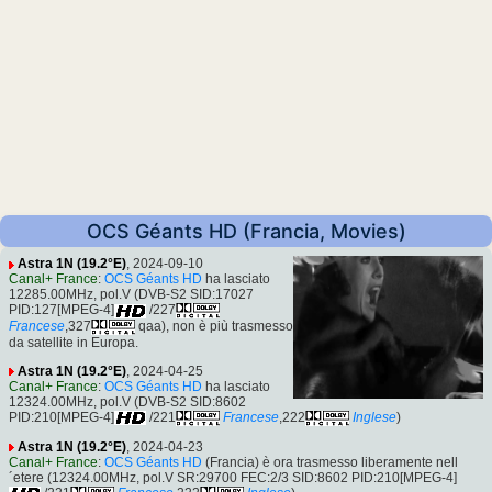
OCS Géants HD (Francia, Movies)
Astra 1N (19.2°E)
, 2024-09-10
Canal+ France
:
OCS Géants HD
ha lasciato
12285.00MHz, pol.V (DVB-S2 SID:17027
PID:127[MPEG-4]
/227
Francese
,327
qaa), non è più trasmesso
da satellite in Europa.
Astra 1N (19.2°E)
, 2024-04-25
Canal+ France
:
OCS Géants HD
ha lasciato
12324.00MHz, pol.V (DVB-S2 SID:8602
PID:210[MPEG-4]
/221
Francese
,222
Inglese
)
Astra 1N (19.2°E)
, 2024-04-23
Canal+ France
:
OCS Géants HD
(Francia) è ora trasmesso liberamente nell
´etere (12324.00MHz, pol.V SR:29700 FEC:2/3 SID:8602 PID:210[MPEG-4]