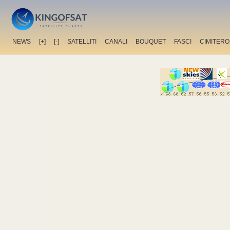
NEWS
[+]
[-]
SATELLITI
CANALI
BOUQUET
FASCI
CIMITERO