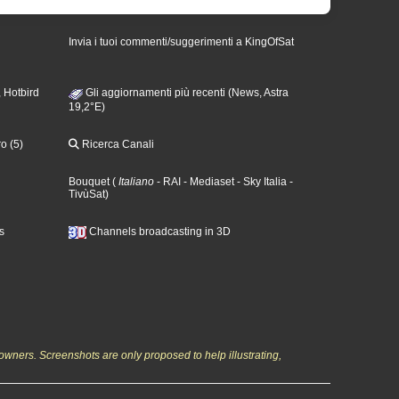
Invia i tuoi commenti/suggerimenti a KingOfSat
 Hotbird
Gli aggiornamenti più recenti (News, Astra
19,2°E)
o (5)
Ricerca Canali
Bouquet
(
Italiano
- RAI
- Mediaset
- Sky Italia
-
TivùSat
)
s
Channels broadcasting in 3D
owners. Screenshots are only proposed to help illustrating,