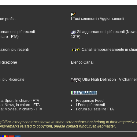
I Tuoi commenti / Aggiornamenti
tuo profilo
ornamenti più recenti
Gli aggiornamenti più recenti (News,
hiaro - FTA)
13°E)
nazioni più recenti
Canali temporaneamente in chiar
i Ricezione
Elenco Canali
i più Ricercate
Ultra High Definition TV Channel
a: Sport, In chiaro - FTA
Frequenze Feed
a: News, In chiaro - FTA
I Feed più recenti
a: Movies, In chiaro - FTA
Forum sul satellite FTA
ngOfSat, except contents shown in some screenshots that belong to their respective 
ons/remarks related to copyright, please contact KingOfSat webmaster.