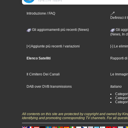
Introduzione / FAQ
Definisci il 
Gli aggiornamenti più recenti (News)
Gli aggi
(News, In c
[+] Aggiunte più recenti / variazioni
[-] Le elimi
Elenco Satelliti
Rapporti d
Il Cimitero Dei Canali
Le Immagin
DAB over DVB transmissions
Italiano
Categori
Categori
Categori
All contents on this site are protected by copyright and owned by Ki
identifying and promoting corresponding TV channels. For all questi