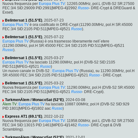
Nuova frequenza per
Europa Plus TV
: 12265.00MHz, pol.L (DVB-S2 SR:27500
FEC:3/4 SID:29009 PID:2991[MPEG-4]/2992
Russo
- DRE-Crypt & DREGuard &
Exset).
Belintersat 1 (51.5°E)
, 2025-07-23
Europa Plus TV
è ora codificato in DRE-Crypt (11290.00MHz, pol.H SR:45000
FEC:3/4 SID:2105 PID:511[MPEG-4]/521
Russo
).
Belintersat 1 (51.5°E)
, 2025-07-22
Europa Plus TV
(Russia) è ora trasmesso liberamente nell´etere
(11290.00MHz, pol.H SR:45000 FEC:3/4 SID:2105 PID:511[MPEG-4]/521
Russo
).
Belintersat 1 (51.5°E)
, 2025-03-27
Europa Plus TV
ha lasciato 11290.00MHz, pol.H (DVB-S2 SID:2105
PID:511[MPEG-4]/521
Russo
)
Un nuovo canale in DVB-S2 :
Europa Plus TV
(Russia), su 11290.00MHz, pol.H
SR:45000 FEC:3/4 SID:2105 PID:511[MPEG-4]/521
Russo
- DRE-Crypt.
Belintersat 1 (51.5°E)
, 2025-03-22
Nuova frequenza per
Europa Plus TV
: 11290.00MHz, pol.H (DVB-S2 SR:45000
FEC:3/4 SID:2105 PID:511[MPEG-4]/521
Russo
- DRE-Crypt).
TurkmenÄlem / MonacoSat (52°E)
, 2024-03-08
Älem TV
:
Europa Plus TV
ha lasciato 10887.00MHz, pol.H (DVB-S2 SID:929
PID:1801[MPEG-4]/1802 aac
Russo
)
Express AT1 (69.1°E)
, 2022-10-22
Nuova frequenza per
Europa Plus TV
: 11958.00MHz, pol.L (DVB-S2 SR:27500
FEC:3/4 SID:13015 PID:1461[MPEG-4]/1462
Russo
- DRE-Crypt & DVB
Scrambling).
TurkmenÄlem / MonacoSat (52°E)
, 2021-12-01