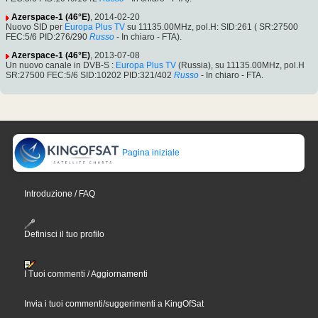
Azerspace-1 (46°E)
, 2014-02-20
Nuovo SID per
Europa Plus TV
su 11135.00MHz, pol.H: SID:261 ( SR:27500
FEC:5/6 PID:276/290
Russo
- In chiaro - FTA).
Azerspace-1 (46°E)
, 2013-07-08
Un nuovo canale in DVB-S :
Europa Plus TV
(Russia), su 11135.00MHz, pol.H
SR:27500 FEC:5/6 SID:10202 PID:321/402
Russo
- In chiaro - FTA.
Pagina iniziale
Introduzione / FAQ
Definisci il tuo profilo
I Tuoi commenti / Aggiornamenti
Invia i tuoi commenti/suggerimenti a KingOfSat