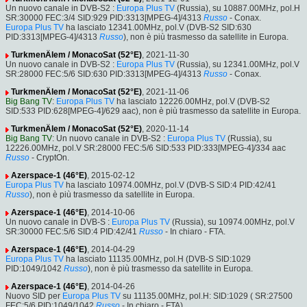
Un nuovo canale in DVB-S2 :
Europa Plus TV
(Russia), su 10887.00MHz, pol.H
SR:30000 FEC:3/4 SID:929 PID:3313[MPEG-4]/4313
Russo
- Conax.
Europa Plus TV
ha lasciato 12341.00MHz, pol.V (DVB-S2 SID:630
PID:3313[MPEG-4]/4313
Russo
), non è più trasmesso da satellite in Europa.
TurkmenÄlem / MonacoSat (52°E)
, 2021-11-30
Un nuovo canale in DVB-S2 :
Europa Plus TV
(Russia), su 12341.00MHz, pol.V
SR:28000 FEC:5/6 SID:630 PID:3313[MPEG-4]/4313
Russo
- Conax.
TurkmenÄlem / MonacoSat (52°E)
, 2021-11-06
Big Bang TV
:
Europa Plus TV
ha lasciato 12226.00MHz, pol.V (DVB-S2
SID:533 PID:628[MPEG-4]/629 aac), non è più trasmesso da satellite in Europa.
TurkmenÄlem / MonacoSat (52°E)
, 2020-11-14
Big Bang TV
: Un nuovo canale in DVB-S2 :
Europa Plus TV
(Russia), su
12226.00MHz, pol.V SR:28000 FEC:5/6 SID:533 PID:333[MPEG-4]/334 aac
Russo
- CryptOn.
Azerspace-1 (46°E)
, 2015-02-12
Europa Plus TV
ha lasciato 10974.00MHz, pol.V (DVB-S SID:4 PID:42/41
Russo
), non è più trasmesso da satellite in Europa.
Azerspace-1 (46°E)
, 2014-10-06
Un nuovo canale in DVB-S :
Europa Plus TV
(Russia), su 10974.00MHz, pol.V
SR:30000 FEC:5/6 SID:4 PID:42/41
Russo
- In chiaro - FTA.
Azerspace-1 (46°E)
, 2014-04-29
Europa Plus TV
ha lasciato 11135.00MHz, pol.H (DVB-S SID:1029
PID:1049/1042
Russo
), non è più trasmesso da satellite in Europa.
Azerspace-1 (46°E)
, 2014-04-26
Nuovo SID per
Europa Plus TV
su 11135.00MHz, pol.H: SID:1029 ( SR:27500
FEC:5/6 PID:1049/1042
Russo
- In chiaro - FTA).