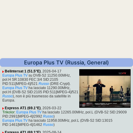
Europa Plus TV (Russia, General)
Belintersat 1 (51.5°E)
, 2026-04-17
Europa Plus TV
su DVB-S2 11250.00MHz,
pol.H SR:10830 FEC:3/4 SID:2105
PID:511[MPEG-4]/521
Russo
(DRE-Crypt).
Europa Plus TV
ha lasciato 11290.00MHz,
pol.H (DVB-S2 SID:2105 PID:511[MPEG-4]/521
Russo
), non è più trasmesso da satellite in
Europa.
Express AT1 (69.1°E)
, 2026-03-22
Trikolor
:
Europa Plus TV
ha lasciato 12265.00MHz, pol.L (DVB-S2 SID:29009
PID:2991[MPEG-4]/2992
Russo
)
Europa Plus TV
ha lasciato 11958.00MHz, pol.L (DVB-S2 SID:13015
PID:1461[MPEG-4]/1462
Russo
)
Express AT1 (69.1°E)
, 2025-08-14