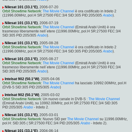
Nilesat 101 (33.1°E)
, 2006-07-20
Orbit Showtime Network
:
The Movie Channel
è ora codificato in Irdeto 2
(11996.00MHz, pol.H SR:27500 FEC:3/4 SID:305 PID:205/305
Arabo
).
Nilesat 101 (33.1°E)
, 2006-07-19
Orbit Showtime Network
:
The Movie Channel
(Emirati Arabi Uniti) è ora
trasmesso liberamente nell´etere (11996.00MHz, pol.H SR:27500 FEC:3/4
SID:305 PID:205/305
Arabo
).
Nilesat 101 (33.1°E)
, 2005-08-28
Orbit Showtime Network
:
The Movie Channel
è ora codificato in Irdeto 2
(11996.00MHz, pol.H SR:27500 FEC:3/4 SID:305 PID:205/305
Arabo
).
Nilesat 101 (33.1°E)
, 2005-08-27
Orbit Showtime Network
:
The Movie Channel
(Emirati Arabi Uniti) è ora
trasmesso liberamente nell´etere (11996.00MHz, pol.H SR:27500 FEC:3/4
SID:305 PID:205/305
Arabo
).
Intelsat 902 (50.1°W)
, 2005-04-06
Orbit Showtime Network
:
The Movie Channel
ha lasciato 10992.00MHz, pol.H
(DVB-S SID:305 PID:205/305
Arabo
)
Intelsat 902 (50.1°W)
, 2005-03-02
Orbit Showtime Network
: Un nuovo canale in DVB-S :
The Movie Channel
(Emirati Arabi Uniti), su 10992.00MHz, pol.H SR:27500 FEC:3/4 SID:305
PID:205/305
Arabo
- Irdeto 2.
Nilesat 101 (33.1°E)
, 2005-03-01
Orbit Showtime Network
: Nuovo SID per
The Movie Channel
su 11996.00MHz,
pol.H: SID:305 ( SR:27500 FEC:3/4 PID:205/305
Arabo
- Irdeto 2).
Nilesat 101 (33.1°E)
, 2004-06-14