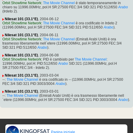
Orbit Showtime Network
:
The Movie Channel
è stato temporaneamente in
chiaro su 11996.00MHz, pol.H SR:27500 FEC:3/4 SID:321 PID:512/650
Arabo
(Irdeto 2).
Nilesat 101 (33.1°E)
, 2004-06-12
Orbit Showtime Network
:
The Movie Channel
è ora codificato in Irdeto 2
(11996.00MHz, pol.H SR:27500 FEC:3/4 SID:321 PID:512/650
Arabo
).
Nilesat 101 (33.1°E)
, 2004-06-11
Orbit Showtime Network
:
The Movie Channel
(Emirati Arabi Uniti) è ora
trasmesso liberamente nell´etere (11996.00MHz, pol.H SR:27500 FEC:3/4
SID:321 PID:512/650
Arabo
).
Nilesat 101 (33.1°E)
, 2004-06-08
Orbit Showtime Network
: PID è cambiato per
The Movie Channel
:
11996.00MHz, pol.H: PID:512/650
Arabo
SID:321 (11996.00MHz, pol.H
SR:27500 FEC:3/4 - Irdeto 2).
Nilesat 101 (33.1°E)
, 2003-03-04
--:
The Movie Channel
è ora codificato in -- (11996.00MHz, pol.H SR:27500
FEC:3/4 SID:321 PID:3003/3004
Arabo
).
Nilesat 101 (33.1°E)
, 2003-03-01
--:
The Movie Channel
(Emirati Arabi Uniti) è ora trasmesso liberamente nell
´etere (11996.00MHz, pol.H SR:27500 FEC:3/4 SID:321 PID:3003/3004
Arabo
).
Pagina iniziale