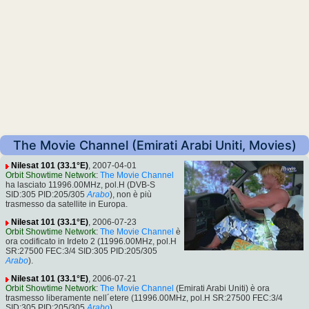
The Movie Channel (Emirati Arabi Uniti, Movies)
Nilesat 101 (33.1°E)
, 2007-04-01
Orbit Showtime Network
:
The Movie Channel
ha lasciato 11996.00MHz, pol.H (DVB-S
SID:305 PID:205/305
Arabo
), non è più
trasmesso da satellite in Europa.
Nilesat 101 (33.1°E)
, 2006-07-23
Orbit Showtime Network
:
The Movie Channel
è
ora codificato in Irdeto 2 (11996.00MHz, pol.H
SR:27500 FEC:3/4 SID:305 PID:205/305
Arabo
).
Nilesat 101 (33.1°E)
, 2006-07-21
Orbit Showtime Network
:
The Movie Channel
(Emirati Arabi Uniti) è ora
trasmesso liberamente nell´etere (11996.00MHz, pol.H SR:27500 FEC:3/4
SID:305 PID:205/305
Arabo
).