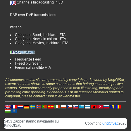
Channels broadcasting in 3D
DAB over DVB transmissions
Italiano
Categoria: Sport, In chiaro - FTA
Categoria: News, In chiaro - FTA
Categoria: Movies, In chiaro - FTA
Frequenze Feed
I Feed più recenti
Forum sul satellite FTA
All contents on this site are protected by copyright and owned by KingOfSat,
except contents shown in some screenshots that belong to their respective
owners. Screenshots are only proposed to help illustrating, identifying and
promoting corresponding TV channels. For all questions/remarks related to
copyright, please contact KingOfSat webmaster.
5453 Zapper stanno navigando su
Copyright
KingOfSat
2026
KingOfSat.