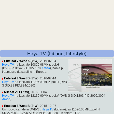
Heya TV (Libano, Lifestyle)
Eutelsat 7 West A (7°W)
, 2019-02-04
Heya TV
ha lasciato 10815.08MHz, pol.H
(DVB-S SID:42 PID:322/578
Arabo
), non è più
trasmesso da satellite in Europa.
Eutelsat 8 West B (8°W)
, 2016-02-14
Heya TV
ha lasciato 11096.00MHz, pol.H (DVB-
S SID:38 PID:824/1080)
Nilesat 201 (7°W)
, 2016-01-04
Heya TV
ha lasciato 12130.00MHz, pol.V (DVB-S SID:1203 PID:2002/3004
Arabo
)
Eutelsat 8 West B (8°W)
, 2015-12-07
Un nuovo canale in DVB-S :
Heya TV
(Libano), su 11096.00MHz, pol.H
SR:27500 FEC:5/6 SID:38 PID:824/1080 - In chiaro - FTA.