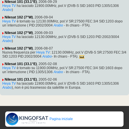
Nilesat 101 (33.1°E)
, 2006-09-29
Heya TV
ha lasciato 11900.00MHz, pol.V (DVB-S SID:1603 PID:1305/1306
Arabo
)
Nilesat 102 (7°W)
, 2006-09-04
Heya TV
è tornato su 12130.00MHz, pol.V SR:27500 FEC:3/4 SID:1203 dopo
un´interruzione ( PID:2002/3004
Arabo
- In chiaro - FTA).
Nilesat 102 (7°W)
, 2006-09-03
Heya TV
ha lasciato 12130.00MHz, pol.V (DVB-S SID:1203 PID:2002/3004
Arabo
)
Nilesat 102 (7°W)
, 2006-08-07
Nuova frequenza per
Heya TV
: 12130.00MHz, pol.V (DVB-S SR:27500 FEC:3/4
SID:1203 PID:2002/3004
Arabo
- In chiaro - FTA).
Nilesat 101 (33.1°E)
, 2005-02-08
Heya TV
è tornato su 11900.00MHz, pol.V SR:27500 FEC:3/4 SID:1603 dopo
un´interruzione ( PID:1305/1306
Arabo
- In chiaro - FTA).
Nilesat 101 (33.1°E)
, 2005-02-06
Heya TV
ha lasciato 11900.00MHz, pol.V (DVB-S SID:1603 PID:1305/1306
Arabo
), non è più trasmesso da satellite in Europa.
Pagina iniziale