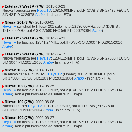
Eutelsat 7 West A (7°W)
, 2015-10-23
Nuova frequenza per
Heya TV
: 10815.08MHz, pol.H (DVB-S SR:27485 FEC:5/6
SID:42 PID:322/578
Arabo
- In chiaro - FTA).
Nilesat 201 (7°W)
, 2015-03-05
Heya TV
switched to Nilesat 201 satellite at 12130.00MHz, pol.V (DVB-S ,
12130.00MHz, pol.V SR:27500 FEC:5/6 PID:2002/3004
Arabo
).
Eutelsat 7 West A (7°W)
, 2014-06-22
Heya TV
ha lasciato 12341.24MHz, pol.H (DVB-S SID:3007 PID:2015/2016
Arabo
)
Eutelsat 7 West A (7°W)
, 2014-06-17
Nuova frequenza per
Heya TV
: 12341.24MHz, pol.H (DVB-S SR:27500 FEC:5/6
SID:3007 PID:2015/2016
Arabo
- In chiaro - FTA).
Nilesat 102 (7°W)
, 2014-06-06
Un nuovo canale in DVB-S :
Heya TV
(Libano), su 12130.00MHz, pol.V
SR:27500 FEC:5/6 SID:1203 PID:2002/3004
Arabo
- In chiaro - FTA.
Nilesat 102 (7°W)
, 2014-05-25
Heya TV
ha lasciato 12130.00MHz, pol.V (DVB-S SID:1203 PID:2002/3004
Arabo
), non è più trasmesso da satellite in Europa.
Nilesat 102 (7°W)
, 2009-06-06
Nuovo FEC per
Heya TV
su 12130.00MHz, pol.V: FEC:5/6 ( SR:27500
SID:1203 PID:2002/3004
Arabo
- In chiaro - FTA).
Nilesat 102 (7°W)
, 2008-08-27
Heya TV
ha lasciato 12130.00MHz, pol.V (DVB-S SID:1203 PID:2002/3004
Arabo
), non è più trasmesso da satellite in Europa.