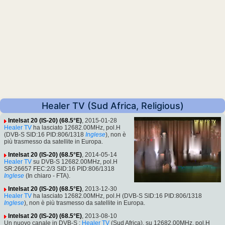
Healer TV (Sud Africa, Religious)
Intelsat 20 (IS-20) (68.5°E)
, 2015-01-28
Healer TV
ha lasciato 12682.00MHz, pol.H
(DVB-S SID:16 PID:806/1318
Inglese
), non è
più trasmesso da satellite in Europa.
Intelsat 20 (IS-20) (68.5°E)
, 2014-05-14
Healer TV
su DVB-S 12682.00MHz, pol.H
SR:26657 FEC:2/3 SID:16 PID:806/1318
Inglese
(In chiaro - FTA).
Intelsat 20 (IS-20) (68.5°E)
, 2013-12-30
Healer TV
ha lasciato 12682.00MHz, pol.H (DVB-S SID:16 PID:806/1318
Inglese
), non è più trasmesso da satellite in Europa.
Intelsat 20 (IS-20) (68.5°E)
, 2013-08-10
Un nuovo canale in DVB-S :
Healer TV
(Sud Africa), su 12682.00MHz, pol.H