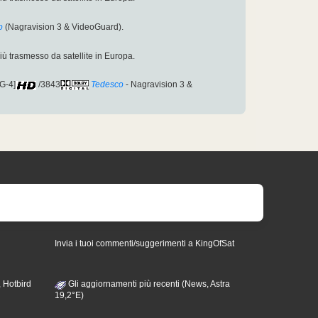
o
(Nagravision 3 & VideoGuard).
più trasmesso da satellite in Europa.
G-4]
/3843
Tedesco
- Nagravision 3 &
Invia i tuoi commenti/suggerimenti a KingOfSat
 Hotbird
Gli aggiornamenti più recenti (News, Astra
19,2°E)