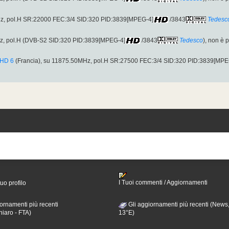
, pol.H SR:22000 FEC:3/4 SID:320 PID:3839[MPEG-4]
/3843
Tedesc
z, pol.H (DVB-S2 SID:320 PID:3839[MPEG-4]
/3843
Tedesco
), non è 
 HD 6
(Francia), su 11875.50MHz, pol.H SR:27500 FEC:3/4 SID:320 PID:3839[MPE
I Tuoi commenti / Aggiornamenti
tuo profilo
ornamenti più recenti
Gli aggiornamenti più recenti (News,
hiaro - FTA)
13°E)