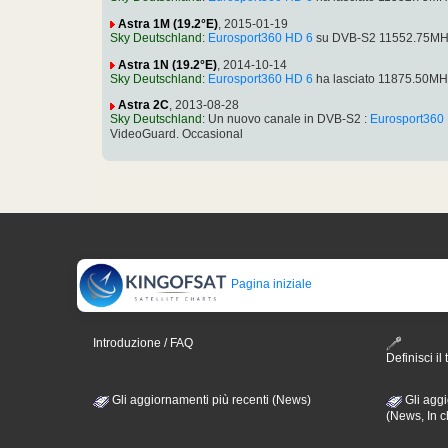
Astra 1M (19.2°E)
, 2015-01-19
Sky Deutschland
:
Eurosport360 HD 6
su DVB-S2 11552.75MHz
Astra 1N (19.2°E)
, 2014-10-14
Sky Deutschland
:
Eurosport360 HD 6
ha lasciato 11875.50MH
Astra 2C
, 2013-08-28
Sky Deutschland
: Un nuovo canale in DVB-S2 :
Eurosport360
VideoGuard. Occasional
Pagina iniziale
Introduzione / FAQ
Definisci il 
Gli aggiornamenti più recenti (News)
Gli aggi
(News, In c