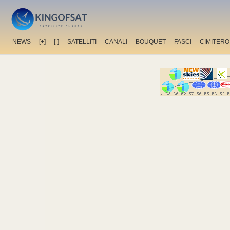
NEWS
[+]
[-]
SATELLITI
CANALI
BOUQUET
FASCI
CIMITERO