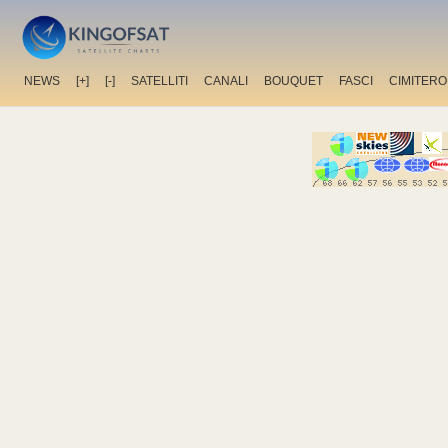
NEWS
[+]
[-]
SATELLITI
CANALI
BOUQUET
FASCI
CIMITERO