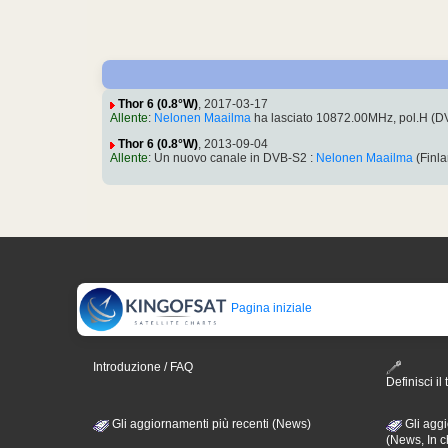
Thor 6 (0.8°W)
, 2017-03-17
Allente
:
Nelonen Maailma
ha lasciato 10872.00MHz, pol.H (
Thor 6 (0.8°W)
, 2013-09-04
Allente
: Un nuovo canale in DVB-S2 :
Nelonen Maailma
(Finl
Pagina iniziale
Introduzione / FAQ
Definisci il 
Gli aggiornamenti più recenti (News)
Gli aggi
(News, In c