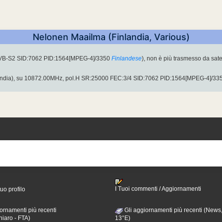
Nelonen Maailma (Finlandia, Various)
DVB-S2 SID:7062 PID:1564[MPEG-4]/3350
Finlandese
), non è più trasmesso da sate
andia), su 10872.00MHz, pol.H SR:25000 FEC:3/4 SID:7062 PID:1564[MPEG-4]/33
I Tuoi commenti / Aggiornamenti
tuo profilo
ornamenti più recenti
Gli aggiornamenti più recenti (News,
hiaro - FTA)
13°E)