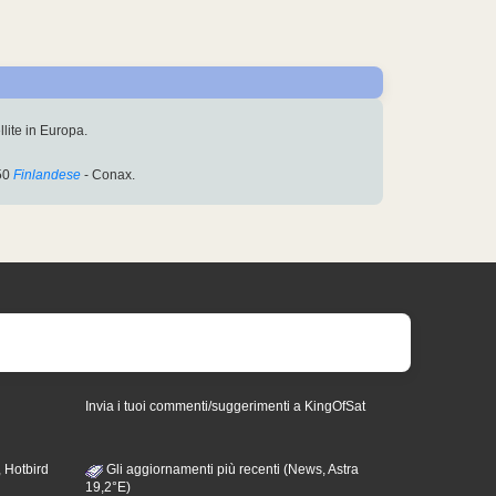
llite in Europa.
50
Finlandese
- Conax.
Invia i tuoi commenti/suggerimenti a KingOfSat
 Hotbird
Gli aggiornamenti più recenti (News, Astra
19,2°E)