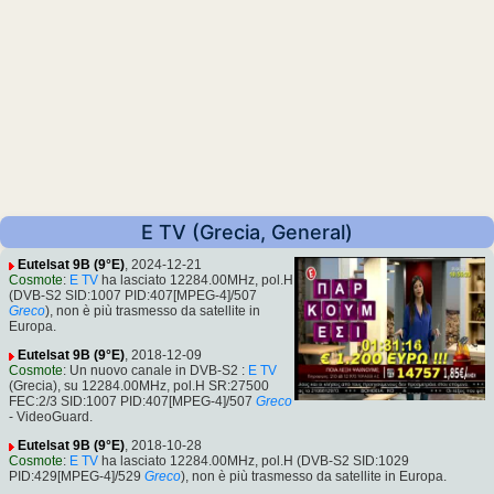
E TV (Grecia, General)
Eutelsat 9B (9°E)
, 2024-12-21
Cosmote
:
E TV
ha lasciato 12284.00MHz, pol.H
(DVB-S2 SID:1007 PID:407[MPEG-4]/507
Greco
), non è più trasmesso da satellite in
Europa.
Eutelsat 9B (9°E)
, 2018-12-09
Cosmote
: Un nuovo canale in DVB-S2 :
E TV
(Grecia), su 12284.00MHz, pol.H SR:27500
FEC:2/3 SID:1007 PID:407[MPEG-4]/507
Greco
- VideoGuard.
Eutelsat 9B (9°E)
, 2018-10-28
Cosmote
:
E TV
ha lasciato 12284.00MHz, pol.H (DVB-S2 SID:1029
PID:429[MPEG-4]/529
Greco
), non è più trasmesso da satellite in Europa.