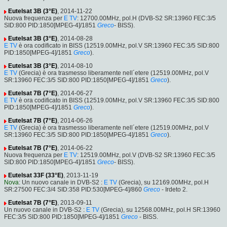
Eutelsat 3B (3°E)
, 2014-11-22
Nuova frequenza per
E TV
: 12700.00MHz, pol.H (DVB-S2 SR:13960 FEC:3/5
SID:800 PID:1850[MPEG-4]/1851
Greco
- BISS).
Eutelsat 3B (3°E)
, 2014-08-28
E TV
è ora codificato in BISS (12519.00MHz, pol.V SR:13960 FEC:3/5 SID:800
PID:1850[MPEG-4]/1851
Greco
).
Eutelsat 3B (3°E)
, 2014-08-10
E TV
(Grecia) è ora trasmesso liberamente nell´etere (12519.00MHz, pol.V
SR:13960 FEC:3/5 SID:800 PID:1850[MPEG-4]/1851
Greco
).
Eutelsat 7B (7°E)
, 2014-06-27
E TV
è ora codificato in BISS (12519.00MHz, pol.V SR:13960 FEC:3/5 SID:800
PID:1850[MPEG-4]/1851
Greco
).
Eutelsat 7B (7°E)
, 2014-06-26
E TV
(Grecia) è ora trasmesso liberamente nell´etere (12519.00MHz, pol.V
SR:13960 FEC:3/5 SID:800 PID:1850[MPEG-4]/1851
Greco
).
Eutelsat 7B (7°E)
, 2014-06-22
Nuova frequenza per
E TV
: 12519.00MHz, pol.V (DVB-S2 SR:13960 FEC:3/5
SID:800 PID:1850[MPEG-4]/1851
Greco
- BISS).
Eutelsat 33F (33°E)
, 2013-11-19
Nova
: Un nuovo canale in DVB-S2 :
E TV
(Grecia), su 12169.00MHz, pol.H
SR:27500 FEC:3/4 SID:358 PID:530[MPEG-4]/860
Greco
- Irdeto 2.
Eutelsat 7B (7°E)
, 2013-09-11
Un nuovo canale in DVB-S2 :
E TV
(Grecia), su 12568.00MHz, pol.H SR:13960
FEC:3/5 SID:800 PID:1850[MPEG-4]/1851
Greco
- BISS.