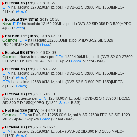
Eutelsat 3B (3°E)
, 2018-10-27
E TV
ha lasciato 12702.00MHz, pol.H (DVB-S2 SID:800 PID:1850[MPEG-
4]/1851
Greco
)
Eutelsat 33F (33°E)
, 2018-10-25
Nova
:
E TV
ha lasciato 12169.00MHz, pol.H (DVB-S2 SID:358 PID:530[MPEG-
4]/860
Greco
)
Hot Bird 13E (16°W)
, 2016-03-09
Cosmote
:
E TV
ha lasciato 12265.00MHz, pol.V (DVB-S2 SID:1029
PID:429[MPEG-4]/529
Greco
)
Eutelsat 9B (9°E)
, 2016-03-09
Cosmote
: Nuova frequenza per
E TV
: 12284.00MHz, pol.H (DVB-S2 SR:27500
FEC:2/3 SID:1029 PID:429[MPEG-4]/529
Greco
- VideoGuard).
Eutelsat 3B (3°E)
, 2015-02-22
E TV
ha lasciato 12548.00MHz, pol.H (DVB-S2 SID:800 PID:1850[MPEG-
4]/1851
Greco
)
E TV
ha lasciato 12568.00MHz, pol.H (DVB-S2 SID:800 PID:1850[MPEG-
4]/1851
Greco
)
Eutelsat 3B (3°E)
, 2015-02-11
Nuova frequenza per
E TV
: 12548.00MHz, pol.H (DVB-S2 SR:13960 FEC:3/5
SID:800 PID:1850[MPEG-4]/1851
Greco
- BISS).
Hot Bird 13E (16°W)
, 2014-12-16
Cosmote
:
E TV
su DVB-S2 12265.00MHz, pol.V SR:27500 FEC:2/3 SID:1029
PID:429[MPEG-4]/529
Greco
(VideoGuard).
Eutelsat 3B (3°E)
, 2014-11-24
E TV
ha lasciato 12519.00MHz, pol.V (DVB-S2 SID:800 PID:1850[MPEG-
4]/1851
Greco
)