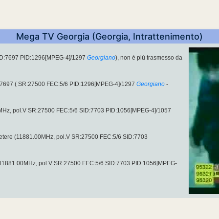
Mega TV Georgia (Georgia, Intrattenimento)
ID:7697 PID:1296[MPEG-4]/1297
Georgiano
), non è più trasmesso da
:7697 ( SR:27500 FEC:5/6 PID:1296[MPEG-4]/1297
Georgiano
-
00MHz, pol.V SR:27500 FEC:5/6 SID:7703 PID:1056[MPEG-4]/1057
l´etere (11881.00MHz, pol.V SR:27500 FEC:5/6 SID:7703
 11881.00MHz, pol.V SR:27500 FEC:5/6 SID:7703 PID:1056[MPEG-