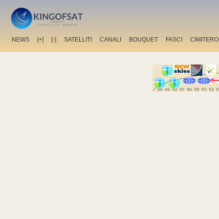
NEWS
[+]
[-]
SATELLITI
CANALI
BOUQUET
FASCI
CIMITERO