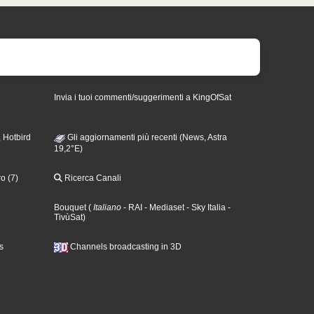
Invia i tuoi commenti/suggerimenti a KingOfSat
 Hotbird
Gli aggiornamenti più recenti (News, Astra
19,2°E)
o (7)
Ricerca Canali
Bouquet
(
Italiano
- RAI
- Mediaset
- Sky Italia
-
TivùSat
)
s
Channels broadcasting in 3D