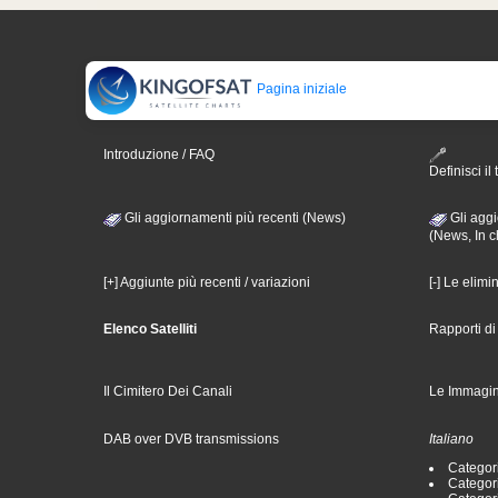
Pagina iniziale
Introduzione / FAQ
Definisci il 
Gli aggiornamenti più recenti (News)
Gli aggi
(News, In c
[+] Aggiunte più recenti / variazioni
[-] Le elimi
Elenco Satelliti
Rapporti d
Il Cimitero Dei Canali
Le Immagin
DAB over DVB transmissions
Italiano
Categori
Categori