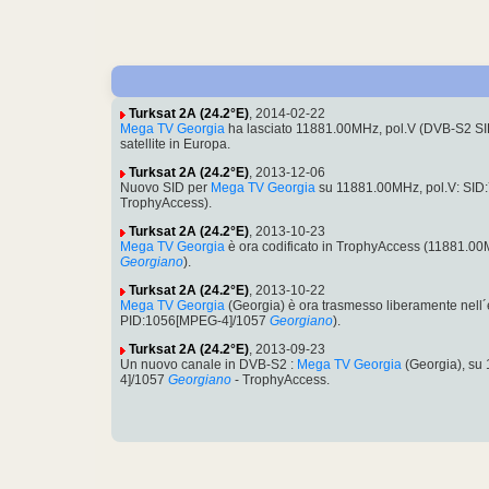
Turksat 2A (24.2°E)
, 2014-02-22
Mega TV Georgia
ha lasciato 11881.00MHz, pol.V (DVB-S2 S
satellite in Europa.
Turksat 2A (24.2°E)
, 2013-12-06
Nuovo SID per
Mega TV Georgia
su 11881.00MHz, pol.V: SID
TrophyAccess).
Turksat 2A (24.2°E)
, 2013-10-23
Mega TV Georgia
è ora codificato in TrophyAccess (11881.
Georgiano
).
Turksat 2A (24.2°E)
, 2013-10-22
Mega TV Georgia
(Georgia) è ora trasmesso liberamente nel
PID:1056[MPEG-4]/1057
Georgiano
).
Turksat 2A (24.2°E)
, 2013-09-23
Un nuovo canale in DVB-S2 :
Mega TV Georgia
(Georgia), su
4]/1057
Georgiano
- TrophyAccess.