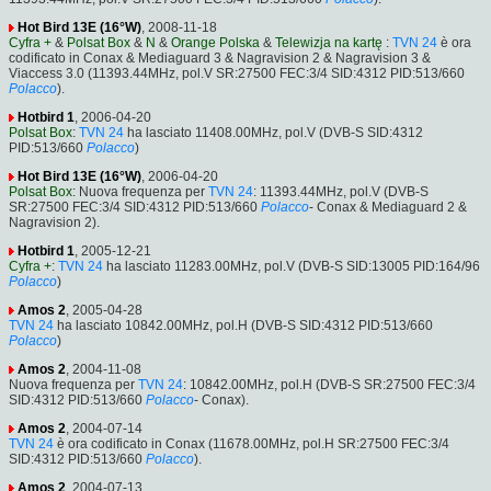
Hot Bird 13E (16°W)
, 2008-11-18
Cyfra +
&
Polsat Box
&
N
&
Orange Polska
&
Telewizja na kartę
:
TVN 24
è ora
codificato in Conax & Mediaguard 3 & Nagravision 2 & Nagravision 3 &
Viaccess 3.0 (11393.44MHz, pol.V SR:27500 FEC:3/4 SID:4312 PID:513/660
Polacco
).
Hotbird 1
, 2006-04-20
Polsat Box
:
TVN 24
ha lasciato 11408.00MHz, pol.V (DVB-S SID:4312
PID:513/660
Polacco
)
Hot Bird 13E (16°W)
, 2006-04-20
Polsat Box
: Nuova frequenza per
TVN 24
: 11393.44MHz, pol.V (DVB-S
SR:27500 FEC:3/4 SID:4312 PID:513/660
Polacco
- Conax & Mediaguard 2 &
Nagravision 2).
Hotbird 1
, 2005-12-21
Cyfra +
:
TVN 24
ha lasciato 11283.00MHz, pol.V (DVB-S SID:13005 PID:164/96
Polacco
)
Amos 2
, 2005-04-28
TVN 24
ha lasciato 10842.00MHz, pol.H (DVB-S SID:4312 PID:513/660
Polacco
)
Amos 2
, 2004-11-08
Nuova frequenza per
TVN 24
: 10842.00MHz, pol.H (DVB-S SR:27500 FEC:3/4
SID:4312 PID:513/660
Polacco
- Conax).
Amos 2
, 2004-07-14
TVN 24
è ora codificato in Conax (11678.00MHz, pol.H SR:27500 FEC:3/4
SID:4312 PID:513/660
Polacco
).
Amos 2
, 2004-07-13