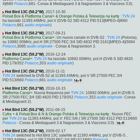
4]/680
Polacco
,681- Conax & Mediaguard 3 & Nagravision 3 & Viaccess 3.0).
Hot Bird 13C (50.2°W)
, 2017-10-30
Polsat Box
&
Platforma Canal+
&
Orange Polska
&
Telewizja na kartę
:
TVN 24
ha lasciato 11393.44MHz, pol.V (DVB-S2 SID:4312 PID:513[MPEG-4]/660
Polacco
,661
audio originale
)
Hot Bird 13C (50.2°W)
, 2017-09-21
Polsat Box
&
Platforma Canal+
: Un nuovo canale in DVB-S2 :
TVN 24
(Polonia),
su 10892.00MHz, pol.H SR:27500 FEC:3/4 SID:4832 PID:3161[MPEG-4]/3084
Polacco
,3085
audio originale
- Conax & Nagravision 3.
Hot Bird 13C (50.2°W)
, 2016-12-24
Platforma Canal+
:
TVN 24
ha lasciato 10892.00MHz, pol.H (DVB-S SID:4820
PID:179/352
Polacco
,353
audio originale
)
Hot Bird 13C (50.2°W)
, 2016-11-11
TVN 24
switched to DVB-S2 at 11393.44MHz, pol.V SR:27500 FEC:3/4
PID:513/660
Polacco
,661
audio originale
.
Hot Bird 13C (50.2°W)
, 2016-10-15
Platforma Canal+
: Nuova frequenza per
TVN 24
: 10892.00MHz, pol.H (DVB-S
SR:27500 FEC:3/4 SID:4820 PID:179/352
Polacco
,353
audio originale
- Conax
& Mediaguard 2).
Hot Bird 13C (50.2°W)
, 2011-06-15
Cyfra +
&
Polsat Box
&
N
&
Orange Polska
&
Telewizja na kartę
: Nuovo FEC
per
TVN 24
su 11393.44MHz, pol.V: FEC:5/6 ( SR:27500 SID:4312 PID:513/660
Polacco
- Conax & Mediaguard 3 & Nagravision 3 & Viaccess 3.0).
Hot Bird 13C (50.2°W)
, 2009-02-17
TVN 24
switched to Hot Bird 13C satellite at 11393.44MHz, pol.V (DVB-S ,
11393.44MHz, pol.V SR:27500 FEC:3/4 PID:513/660
Polacco
).