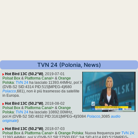
TVN 24 (Polonia, News)
Hot Bird 13C (50.2°W)
, 2019-07-01
Polsat Box
&
Platforma Canal+
&
Orange
Polska
:
TVN 24
ha lasciato 11393.44MHz, pol.V
(DVB-S2 SID:4314 PID:515[MPEG-4]/680
Polacco
,681), non è più trasmesso da satellite
in Europa.
Hot Bird 13C (50.2°W)
, 2018-08-02
Polsat Box
&
Platforma Canal+
&
Orange
Polska
:
TVN 24
ha lasciato 10892.00MHz,
pol.H (DVB-S2 SID:4832 PID:3161[MPEG-4]/3084
Polacco
,3085
audio
originale
)
Hot Bird 13C (50.2°W)
, 2018-07-03
Polsat Box
&
Platforma Canal+
&
Orange Polska
: Nuova frequenza per
TVN 24
:
11393.44MHz, pol.V (DVB-S2 SR:27500 FEC:3/4 SID:4314 PID:515[MPEG-