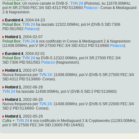
Polsat Box
: Un nuovo canale in DVB-S :
TVN 24
(Polonia), su 11678.00MHz,
pol.H SR:27500 FEC:3/4 SID:4312 PID:513/660
Polacco
- Conax & Mediaguard
2 & Nagravision.
Eurobird 4
, 2004-04-23
Polsat Box
:
TVN 24
ha lasciato 12322.00MHz, pol.H (DVB-S SID:7306
PID:561/562
Polacco
)
Hotbird 1
, 2004-02-07
Polsat Box
:
TVN 24
è ora codificato in Conax & Mediaguard 2 & Nagravision
(11408.00MHz, pol.V SR:27500 FEC:3/4 SID:4312 PID:513/660
Polacco
).
Eurobird 4
, 2004-02-01
Polsat Box
:
TVN 24
su DVB-S 12322.00MHz, pol.H SR:27500 FEC:3/4
SID:7306 PID:561/562
Polacco
(Nagravision).
Hotbird 1
, 2002-07-02
Nuova frequenza per
TVN 24
: 11408.00MHz, pol.V (DVB-S SR:27500 FEC:3/4
SID:4312 PID:513/660- Conax).
Hotbird 1
, 2002-06-28
TVN 24
ha lasciato 11408.00MHz, pol.V (DVB-S SID:2 PID:513/660)
Hotbird 1
, 2002-06-20
Nuova frequenza per
TVN 24
: 11408.00MHz, pol.V (DVB-S SR:22000 FEC:3/4
SID:2 PID:513/660- Conax).
Hotbird 1
, 2002-05-29
Cyfra +
:
TVN 24
è ora codificato in Mediaguard 2 & Cryptoworks (11283.00MHz,
pol.V SR:27500 FEC:3/4 SID:13005 PID:164/92).