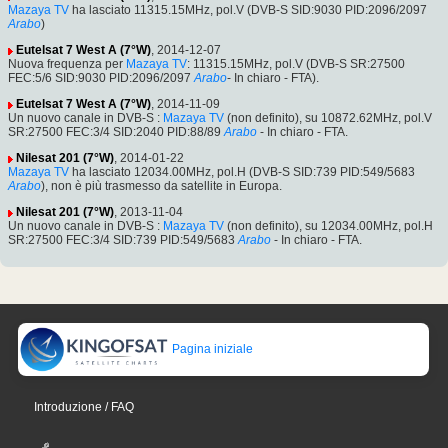
Mazaya TV
ha lasciato 11315.15MHz, pol.V (DVB-S SID:9030 PID:2096/2097
Arabo
)
Eutelsat 7 West A (7°W)
, 2014-12-07
Nuova frequenza per
Mazaya TV
: 11315.15MHz, pol.V (DVB-S SR:27500
FEC:5/6 SID:9030 PID:2096/2097
Arabo
- In chiaro - FTA).
Eutelsat 7 West A (7°W)
, 2014-11-09
Un nuovo canale in DVB-S :
Mazaya TV
(non definito), su 10872.62MHz, pol.V
SR:27500 FEC:3/4 SID:2040 PID:88/89
Arabo
- In chiaro - FTA.
Nilesat 201 (7°W)
, 2014-01-22
Mazaya TV
ha lasciato 12034.00MHz, pol.H (DVB-S SID:739 PID:549/5683
Arabo
), non è più trasmesso da satellite in Europa.
Nilesat 201 (7°W)
, 2013-11-04
Un nuovo canale in DVB-S :
Mazaya TV
(non definito), su 12034.00MHz, pol.H
SR:27500 FEC:3/4 SID:739 PID:549/5683
Arabo
- In chiaro - FTA.
Pagina iniziale
Introduzione / FAQ