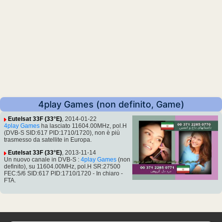
4play Games (non definito, Game)
Eutelsat 33F (33°E)
, 2014-01-22
4play Games
ha lasciato 11604.00MHz, pol.H
(DVB-S SID:617 PID:1710/1720), non è più
trasmesso da satellite in Europa.
Eutelsat 33F (33°E)
, 2013-11-14
Un nuovo canale in DVB-S :
4play Games
(non
definito), su 11604.00MHz, pol.H SR:27500
FEC:5/6 SID:617 PID:1710/1720 - In chiaro -
FTA.