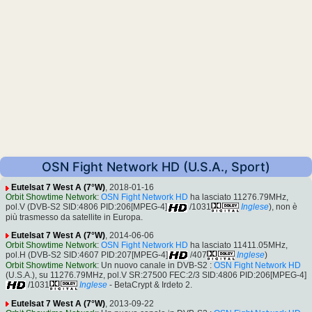
OSN Fight Network HD (U.S.A., Sport)
Eutelsat 7 West A (7°W)
, 2018-01-16
Orbit Showtime Network
:
OSN Fight Network HD
ha lasciato 11276.79MHz,
pol.V (DVB-S2 SID:4806 PID:206[MPEG-4]
/1031
Inglese
), non è
più trasmesso da satellite in Europa.
Eutelsat 7 West A (7°W)
, 2014-06-06
Orbit Showtime Network
:
OSN Fight Network HD
ha lasciato 11411.05MHz,
pol.H (DVB-S2 SID:4607 PID:207[MPEG-4]
/407
Inglese
)
Orbit Showtime Network
: Un nuovo canale in DVB-S2 :
OSN Fight Network HD
(U.S.A.), su 11276.79MHz, pol.V SR:27500 FEC:2/3 SID:4806 PID:206[MPEG-4]
/1031
Inglese
- BetaCrypt & Irdeto 2.
Eutelsat 7 West A (7°W)
, 2013-09-22