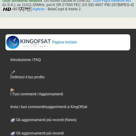
Orbit Showtime Network
: Un nuovo canale in DVB-S2 :
OSN Fight Network HD
(U.S.A.), su 11411.05MHz, pol.H SR:27500 FEC:2/3 SID:4607 PID:207[MPEG-4]
/407
Inglese
- BetaCrypt & Irdeto 2.
Pagina iniziale
Introduzione / FAQ
Definisci il tuo profilo
I Tuoi commenti / Aggiornamenti
Invia i tuoi commenti/suggerimenti a KingOfSat
Gli aggiornamenti più recenti (News)
Gli aggiornamenti più recenti