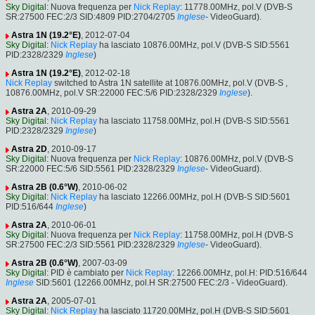
Sky Digital
: Nuova frequenza per
Nick Replay
: 11778.00MHz, pol.V (DVB-S
SR:27500 FEC:2/3 SID:4809 PID:2704/2705
Inglese
- VideoGuard).
Astra 1N (19.2°E)
, 2012-07-04
Sky Digital
:
Nick Replay
ha lasciato 10876.00MHz, pol.V (DVB-S SID:5561
PID:2328/2329
Inglese
)
Astra 1N (19.2°E)
, 2012-02-18
Nick Replay
switched to Astra 1N satellite at 10876.00MHz, pol.V (DVB-S ,
10876.00MHz, pol.V SR:22000 FEC:5/6 PID:2328/2329
Inglese
).
Astra 2A
, 2010-09-29
Sky Digital
:
Nick Replay
ha lasciato 11758.00MHz, pol.H (DVB-S SID:5561
PID:2328/2329
Inglese
)
Astra 2D
, 2010-09-17
Sky Digital
: Nuova frequenza per
Nick Replay
: 10876.00MHz, pol.V (DVB-S
SR:22000 FEC:5/6 SID:5561 PID:2328/2329
Inglese
- VideoGuard).
Astra 2B (0.6°W)
, 2010-06-02
Sky Digital
:
Nick Replay
ha lasciato 12266.00MHz, pol.H (DVB-S SID:5601
PID:516/644
Inglese
)
Astra 2A
, 2010-06-01
Sky Digital
: Nuova frequenza per
Nick Replay
: 11758.00MHz, pol.H (DVB-S
SR:27500 FEC:2/3 SID:5561 PID:2328/2329
Inglese
- VideoGuard).
Astra 2B (0.6°W)
, 2007-03-09
Sky Digital
: PID è cambiato per
Nick Replay
: 12266.00MHz, pol.H: PID:516/644
Inglese
SID:5601 (12266.00MHz, pol.H SR:27500 FEC:2/3 - VideoGuard).
Astra 2A
, 2005-07-01
Sky Digital
:
Nick Replay
ha lasciato 11720.00MHz, pol.H (DVB-S SID:5601