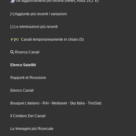
Gli aggiornamenti più recenti (News, Astra 19,2°E)
[+] Aggiunte più recenti / variazioni
[-] Le eliminazioni più recenti
Canali temporaneamente in chiaro (5)
Ricerca Canali
Elenco Satelliti
Rapporti di Ricezione
Elenco Canali
Bouquet
(
Italiano
- RAI
- Mediaset
- Sky Italia
- TivùSat
)
Il Cimitero Dei Canali
Le Immagini più Ricercate