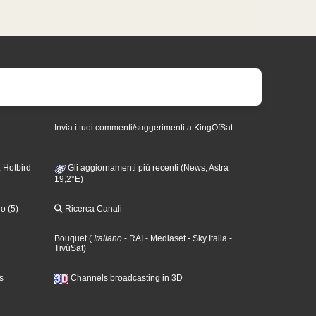
Invia i tuoi commenti/suggerimenti a KingOfSat
 Hotbird
Gli aggiornamenti più recenti (News, Astra
19,2°E)
o (5)
Ricerca Canali
Bouquet
(
Italiano
- RAI
- Mediaset
- Sky Italia
-
TivùSat
)
s
Channels broadcasting in 3D