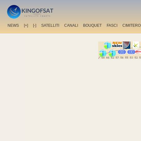
NEWS
[+]
[-]
SATELLITI
CANALI
BOUQUET
FASCI
CIMITERO