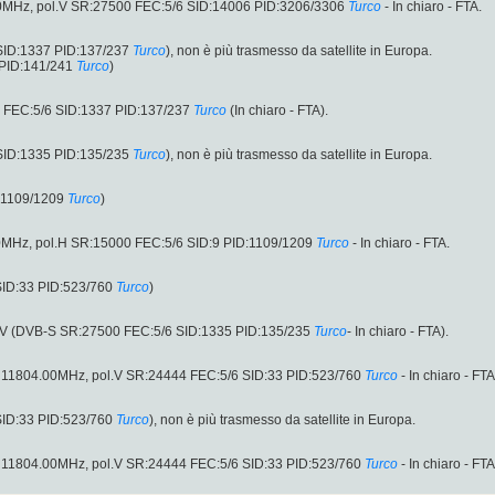
00MHz, pol.V SR:27500 FEC:5/6 SID:14006 PID:3206/3306
Turco
- In chiaro - FTA.
SID:1337 PID:137/237
Turco
), non è più trasmesso da satellite in Europa.
 PID:141/241
Turco
)
FEC:5/6 SID:1337 PID:137/237
Turco
(In chiaro - FTA).
SID:1335 PID:135/235
Turco
), non è più trasmesso da satellite in Europa.
:1109/1209
Turco
)
0MHz, pol.H SR:15000 FEC:5/6 SID:9 PID:1109/1209
Turco
- In chiaro - FTA.
SID:33 PID:523/760
Turco
)
.V (DVB-S SR:27500 FEC:5/6 SID:1335 PID:135/235
Turco
- In chiaro - FTA).
u 11804.00MHz, pol.V SR:24444 FEC:5/6 SID:33 PID:523/760
Turco
- In chiaro - FTA
SID:33 PID:523/760
Turco
), non è più trasmesso da satellite in Europa.
u 11804.00MHz, pol.V SR:24444 FEC:5/6 SID:33 PID:523/760
Turco
- In chiaro - FTA