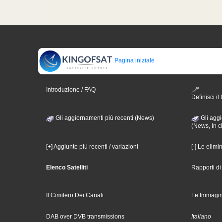
Pagina iniziale
Introduzione / FAQ
Definisci il 
Gli aggiornamenti più recenti (News)
Gli aggi
(News, In c
[+] Aggiunte più recenti / variazioni
[-] Le elimi
Elenco Satelliti
Rapporti d
Il Cimitero Dei Canali
Le Immagin
DAB over DVB transmissions
Italiano