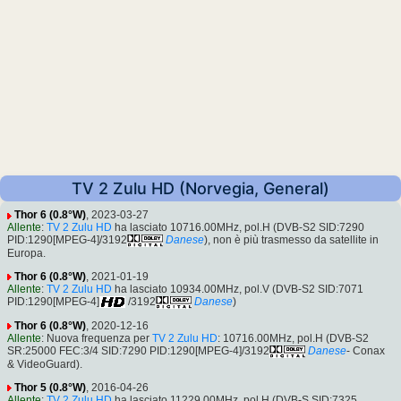
TV 2 Zulu HD (Norvegia, General)
Thor 6 (0.8°W)
, 2023-03-27
Allente
:
TV 2 Zulu HD
ha lasciato 10716.00MHz, pol.H (DVB-S2 SID:7290
PID:1290[MPEG-4]/3192
Danese
), non è più trasmesso da satellite in
Europa.
Thor 6 (0.8°W)
, 2021-01-19
Allente
:
TV 2 Zulu HD
ha lasciato 10934.00MHz, pol.V (DVB-S2 SID:7071
PID:1290[MPEG-4]
/3192
Danese
)
Thor 6 (0.8°W)
, 2020-12-16
Allente
: Nuova frequenza per
TV 2 Zulu HD
: 10716.00MHz, pol.H (DVB-S2
SR:25000 FEC:3/4 SID:7290 PID:1290[MPEG-4]/3192
Danese
- Conax
& VideoGuard).
Thor 5 (0.8°W)
, 2016-04-26
Allente
:
TV 2 Zulu HD
ha lasciato 11229.00MHz, pol.H (DVB-S SID:7325