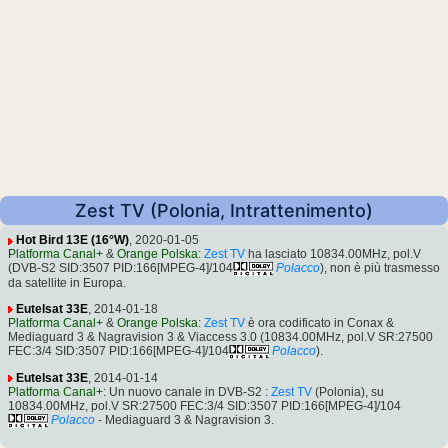
Zest TV (Polonia, Intrattenimento)
Hot Bird 13E (16°W)
, 2020-01-05
Platforma Canal+
&
Orange Polska
:
Zest TV
ha lasciato 10834.00MHz, pol.V
(DVB-S2 SID:3507 PID:166[MPEG-4]/104
Polacco
), non è più trasmesso
da satellite in Europa.
Eutelsat 33E
, 2014-01-18
Platforma Canal+
&
Orange Polska
:
Zest TV
è ora codificato in Conax &
Mediaguard 3 & Nagravision 3 & Viaccess 3.0 (10834.00MHz, pol.V SR:27500
FEC:3/4 SID:3507 PID:166[MPEG-4]/104
Polacco
).
Eutelsat 33E
, 2014-01-14
Platforma Canal+
: Un nuovo canale in DVB-S2 :
Zest TV
(Polonia), su
10834.00MHz, pol.V SR:27500 FEC:3/4 SID:3507 PID:166[MPEG-4]/104
Polacco
- Mediaguard 3 & Nagravision 3.