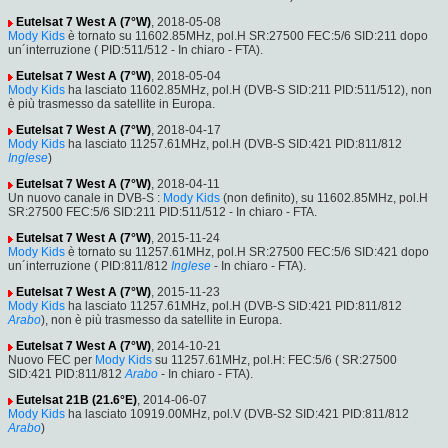
Eutelsat 7 West A (7°W)
, 2018-05-08
Mody Kids
è tornato su 11602.85MHz, pol.H SR:27500 FEC:5/6 SID:211 dopo
un´interruzione ( PID:511/512 - In chiaro - FTA).
Eutelsat 7 West A (7°W)
, 2018-05-04
Mody Kids
ha lasciato 11602.85MHz, pol.H (DVB-S SID:211 PID:511/512), non
è più trasmesso da satellite in Europa.
Eutelsat 7 West A (7°W)
, 2018-04-17
Mody Kids
ha lasciato 11257.61MHz, pol.H (DVB-S SID:421 PID:811/812
Inglese
)
Eutelsat 7 West A (7°W)
, 2018-04-11
Un nuovo canale in DVB-S :
Mody Kids
(non definito), su 11602.85MHz, pol.H
SR:27500 FEC:5/6 SID:211 PID:511/512 - In chiaro - FTA.
Eutelsat 7 West A (7°W)
, 2015-11-24
Mody Kids
è tornato su 11257.61MHz, pol.H SR:27500 FEC:5/6 SID:421 dopo
un´interruzione ( PID:811/812
Inglese
- In chiaro - FTA).
Eutelsat 7 West A (7°W)
, 2015-11-23
Mody Kids
ha lasciato 11257.61MHz, pol.H (DVB-S SID:421 PID:811/812
Arabo
), non è più trasmesso da satellite in Europa.
Eutelsat 7 West A (7°W)
, 2014-10-21
Nuovo FEC per
Mody Kids
su 11257.61MHz, pol.H: FEC:5/6 ( SR:27500
SID:421 PID:811/812
Arabo
- In chiaro - FTA).
Eutelsat 21B (21.6°E)
, 2014-06-07
Mody Kids
ha lasciato 10919.00MHz, pol.V (DVB-S2 SID:421 PID:811/812
Arabo
)