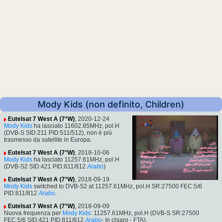
Mody Kids (non definito, Children)
Eutelsat 7 West A (7°W)
, 2020-12-24
Mody Kids
ha lasciato 11602.85MHz, pol.H
(DVB-S SID:211 PID:511/512), non è più
trasmesso da satellite in Europa.
Eutelsat 7 West A (7°W)
, 2018-10-06
Mody Kids
ha lasciato 11257.61MHz, pol.H
(DVB-S2 SID:421 PID:811/812
Arabo
)
Eutelsat 7 West A (7°W)
, 2018-09-19
Mody Kids
switched to DVB-S2 at 11257.61MHz, pol.H SR:27500 FEC:5/6
PID:811/812
Arabo
.
Eutelsat 7 West A (7°W)
, 2018-09-09
Nuova frequenza per
Mody Kids
: 11257.61MHz, pol.H (DVB-S SR:27500
FEC:5/6 SID:421 PID:811/812
Arabo
- In chiaro - FTA).