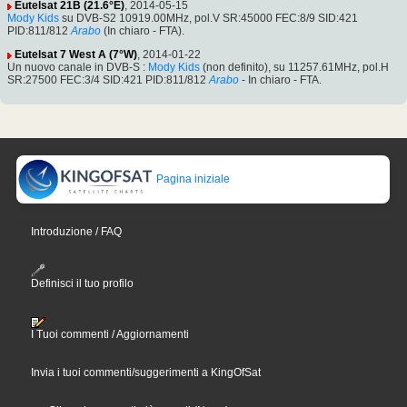
Eutelsat 21B (21.6°E)
, 2014-05-15
Mody Kids
su DVB-S2 10919.00MHz, pol.V SR:45000 FEC:8/9 SID:421
PID:811/812
Arabo
(In chiaro - FTA).
Eutelsat 7 West A (7°W)
, 2014-01-22
Un nuovo canale in DVB-S :
Mody Kids
(non definito), su 11257.61MHz, pol.H
SR:27500 FEC:3/4 SID:421 PID:811/812
Arabo
- In chiaro - FTA.
Pagina iniziale
Introduzione / FAQ
Definisci il tuo profilo
I Tuoi commenti / Aggiornamenti
Invia i tuoi commenti/suggerimenti a KingOfSat