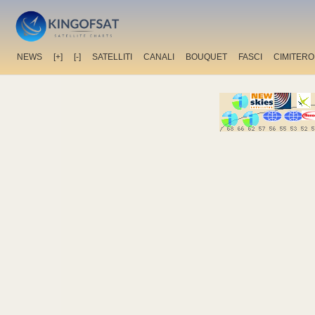
NEWS
[+]
[-]
SATELLITI
CANALI
BOUQUET
FASCI
CIMITERO