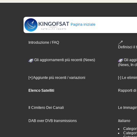
Pagina iniziale
Introduzione / FAQ
Definisci il 
Gli aggiornamenti più recenti (News)
Gli aggi
(News, In c
[+] Aggiunte più recenti / variazioni
[-] Le elimi
Elenco Satelliti
Rapporti d
Il Cimitero Dei Canali
Le Immagin
DAB over DVB transmissions
Italiano
Categori
Categori