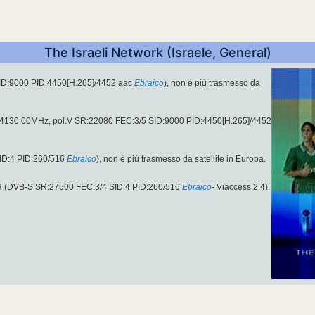
The Israeli Network (Israele, General)
ID:9000 PID:4450[H.265]/4452 aac
Ebraico
), non è più trasmesso da
u 4130.00MHz, pol.V SR:22080 FEC:3/5 SID:9000 PID:4450[H.265]/4452
ID:4 PID:260/516
Ebraico
), non è più trasmesso da satellite in Europa.
H (DVB-S SR:27500 FEC:3/4 SID:4 PID:260/516
Ebraico
- Viaccess 2.4).