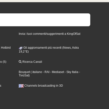
Invia i tuoi commenti/suggerimenti a KingOfSat
 Hotbird
Gli aggiornamenti più recenti (News, Astra
19,2°E)
o (5)
Ricerca Canali
Bouquet
(
Italiano
- RAI
- Mediaset
- Sky Italia
-
TivùSat
)
s
Channels broadcasting in 3D