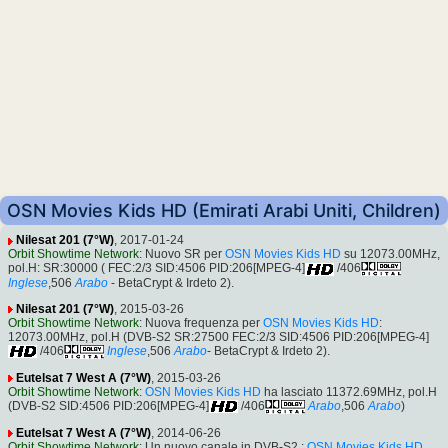
OSN Movies Kids HD (Emirati Arabi Uniti, Children)
Nilesat 201 (7°W)
, 2017-01-24
Orbit Showtime Network
: Nuovo SR per
OSN Movies Kids HD
su 12073.00MHz,
pol.H: SR:30000 ( FEC:2/3 SID:4506 PID:206[MPEG-4]
/406
Inglese
,506
Arabo
- BetaCrypt & Irdeto 2).
Nilesat 201 (7°W)
, 2015-03-26
Orbit Showtime Network
: Nuova frequenza per
OSN Movies Kids HD
:
12073.00MHz, pol.H (DVB-S2 SR:27500 FEC:2/3 SID:4506 PID:206[MPEG-4]
/406
Inglese
,506
Arabo
- BetaCrypt & Irdeto 2).
Eutelsat 7 West A (7°W)
, 2015-03-26
Orbit Showtime Network
:
OSN Movies Kids HD
ha lasciato 11372.69MHz, pol.H
(DVB-S2 SID:4506 PID:206[MPEG-4]
/406
Arabo
,506
Arabo
)
Eutelsat 7 West A (7°W)
, 2014-06-26
Orbit Showtime Network
: Un nuovo canale in DVB-S2 :
OSN Movies Kids HD