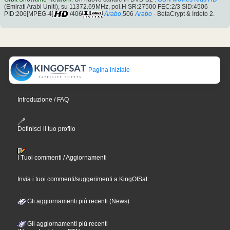
(Emirati Arabi Uniti), su 11372.69MHz, pol.H SR:27500 FEC:2/3 SID:4506
PID:206[MPEG-4]
/406
Arabo
,506
Arabo
- BetaCrypt & Irdeto 2.
Pagina iniziale
Introduzione / FAQ
Definisci il tuo profilo
I Tuoi commenti / Aggiornamenti
Invia i tuoi commenti/suggerimenti a KingOfSat
Gli aggiornamenti più recenti (News)
Gli aggiornamenti più recenti