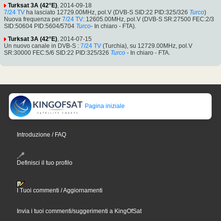
Turksat 3A (42°E)
, 2014-09-18
7/24 TV
ha lasciato 12729.00MHz, pol.V (DVB-S SID:22 PID:325/326
Turco
)
Nuova frequenza per
7/24 TV
: 12605.00MHz, pol.V (DVB-S SR:27500 FEC:2/3
SID:50604 PID:5604/5704
Turco
- In chiaro - FTA).
Turksat 3A (42°E)
, 2014-07-15
Un nuovo canale in DVB-S :
7/24 TV
(Turchia), su 12729.00MHz, pol.V
SR:30000 FEC:5/6 SID:22 PID:325/326
Turco
- In chiaro - FTA.
Pagina iniziale
Introduzione / FAQ
Definisci il tuo profilo
I Tuoi commenti / Aggiornamenti
Invia i tuoi commenti/suggerimenti a KingOfSat