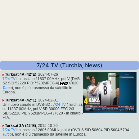
7/24 TV (Turchia, News)
Türksat 4A (42°E)
, 2024-07-26
7/24 TV
ha lasciato 11837.00MHz, pol.V (DVB-
S2 SID:52220 PID:7520[MPEG-4]
/7620
Turco
), non è più trasmesso da satellite in
Europa.
Türksat 4A (42°E)
, 2024-02-01
Un nuovo canale in DVB-S2 :
7/24 TV
(Turchia),
su 11837.00MHz, pol.V SR:30000 FEC:2/3
SID:52220 PID:7520[MPEG-4]/7620 - In chiaro -
FTA.
Turksat 3A (42°E)
, 2015-10-20
7/24 TV
ha lasciato 12605.00MHz, pol.V (DVB-S SID:50604 PID:5604/5704
Turco
), non è più trasmesso da satellite in Europa.