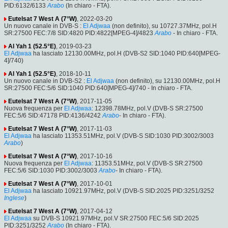
PID:6132/6133
Arabo
(In chiaro - FTA).
Eutelsat 7 West A (7°W)
, 2022-03-20
Un nuovo canale in DVB-S :
El Adjwaa
(non definito), su 10727.37MHz, pol.H
SR:27500 FEC:7/8 SID:4820 PID:4822[MPEG-4]/4823
Arabo
- In chiaro - FTA.
Al Yah 1 (52.5°E)
, 2019-03-23
El Adjwaa
ha lasciato 12130.00MHz, pol.H (DVB-S2 SID:1040 PID:640[MPEG-
4]/740)
Al Yah 1 (52.5°E)
, 2018-10-11
Un nuovo canale in DVB-S2 :
El Adjwaa
(non definito), su 12130.00MHz, pol.H
SR:27500 FEC:5/6 SID:1040 PID:640[MPEG-4]/740 - In chiaro - FTA.
Eutelsat 7 West A (7°W)
, 2017-11-05
Nuova frequenza per
El Adjwaa
: 12398.78MHz, pol.V (DVB-S SR:27500
FEC:5/6 SID:47178 PID:4136/4242
Arabo
- In chiaro - FTA).
Eutelsat 7 West A (7°W)
, 2017-11-03
El Adjwaa
ha lasciato 11353.51MHz, pol.V (DVB-S SID:1030 PID:3002/3003
Arabo
)
Eutelsat 7 West A (7°W)
, 2017-10-16
Nuova frequenza per
El Adjwaa
: 11353.51MHz, pol.V (DVB-S SR:27500
FEC:5/6 SID:1030 PID:3002/3003
Arabo
- In chiaro - FTA).
Eutelsat 7 West A (7°W)
, 2017-10-01
El Adjwaa
ha lasciato 10921.97MHz, pol.V (DVB-S SID:2025 PID:3251/3252
Inglese
)
Eutelsat 7 West A (7°W)
, 2017-04-12
El Adjwaa
su DVB-S 10921.97MHz, pol.V SR:27500 FEC:5/6 SID:2025
PID:3251/3252
Arabo
(In chiaro - FTA).