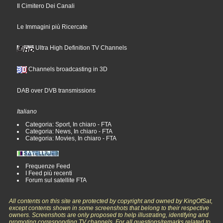
Il Cimitero Dei Canali
Le Immagini più Ricercate
Ultra High Definition TV Channels
Channels broadcasting in 3D
DAB over DVB transmissions
Italiano
Categoria: Sport, In chiaro - FTA
Categoria: News, In chiaro - FTA
Categoria: Movies, In chiaro - FTA
Frequenze Feed
I Feed più recenti
Forum sul satellite FTA
All contents on this site are protected by copyright and owned by KingOfSat,
except contents shown in some screenshots that belong to their respective
owners. Screenshots are only proposed to help illustrating, identifying and
promoting corresponding TV channels. For all questions/remarks related to