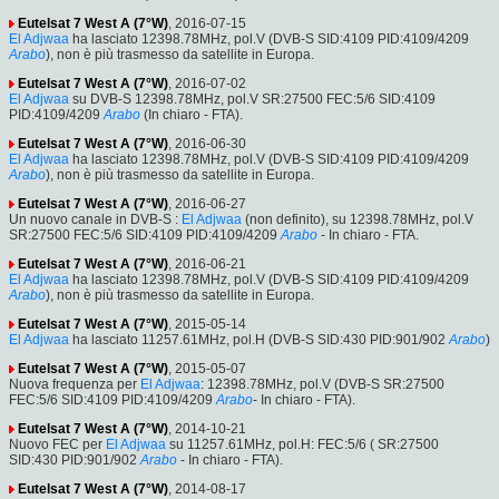
Eutelsat 7 West A (7°W)
, 2016-07-15
El Adjwaa
ha lasciato 12398.78MHz, pol.V (DVB-S SID:4109 PID:4109/4209
Arabo
), non è più trasmesso da satellite in Europa.
Eutelsat 7 West A (7°W)
, 2016-07-02
El Adjwaa
su DVB-S 12398.78MHz, pol.V SR:27500 FEC:5/6 SID:4109
PID:4109/4209
Arabo
(In chiaro - FTA).
Eutelsat 7 West A (7°W)
, 2016-06-30
El Adjwaa
ha lasciato 12398.78MHz, pol.V (DVB-S SID:4109 PID:4109/4209
Arabo
), non è più trasmesso da satellite in Europa.
Eutelsat 7 West A (7°W)
, 2016-06-27
Un nuovo canale in DVB-S :
El Adjwaa
(non definito), su 12398.78MHz, pol.V
SR:27500 FEC:5/6 SID:4109 PID:4109/4209
Arabo
- In chiaro - FTA.
Eutelsat 7 West A (7°W)
, 2016-06-21
El Adjwaa
ha lasciato 12398.78MHz, pol.V (DVB-S SID:4109 PID:4109/4209
Arabo
), non è più trasmesso da satellite in Europa.
Eutelsat 7 West A (7°W)
, 2015-05-14
El Adjwaa
ha lasciato 11257.61MHz, pol.H (DVB-S SID:430 PID:901/902
Arabo
)
Eutelsat 7 West A (7°W)
, 2015-05-07
Nuova frequenza per
El Adjwaa
: 12398.78MHz, pol.V (DVB-S SR:27500
FEC:5/6 SID:4109 PID:4109/4209
Arabo
- In chiaro - FTA).
Eutelsat 7 West A (7°W)
, 2014-10-21
Nuovo FEC per
El Adjwaa
su 11257.61MHz, pol.H: FEC:5/6 ( SR:27500
SID:430 PID:901/902
Arabo
- In chiaro - FTA).
Eutelsat 7 West A (7°W)
, 2014-08-17