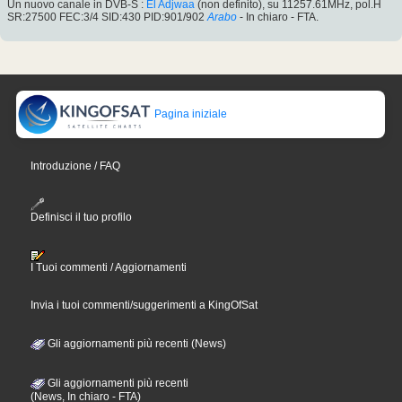
Un nuovo canale in DVB-S :
El Adjwaa
(non definito), su 11257.61MHz, pol.H
SR:27500 FEC:3/4 SID:430 PID:901/902
Arabo
- In chiaro - FTA.
Pagina iniziale
Introduzione / FAQ
Definisci il tuo profilo
I Tuoi commenti / Aggiornamenti
Invia i tuoi commenti/suggerimenti a KingOfSat
Gli aggiornamenti più recenti (News)
Gli aggiornamenti più recenti
(News, In chiaro - FTA)