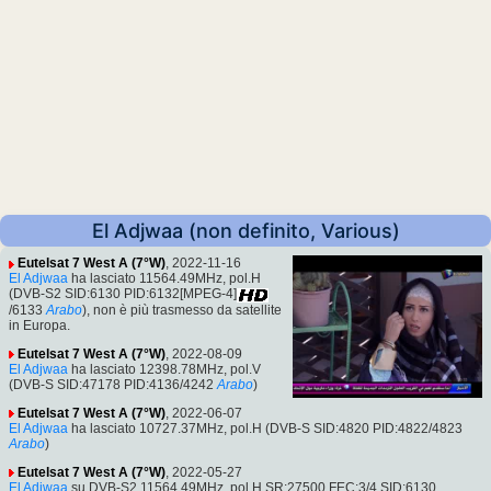
El Adjwaa (non definito, Various)
Eutelsat 7 West A (7°W)
, 2022-11-16
El Adjwaa
ha lasciato 11564.49MHz, pol.H
(DVB-S2 SID:6130 PID:6132[MPEG-4]
/6133
Arabo
), non è più trasmesso da satellite
in Europa.
Eutelsat 7 West A (7°W)
, 2022-08-09
El Adjwaa
ha lasciato 12398.78MHz, pol.V
(DVB-S SID:47178 PID:4136/4242
Arabo
)
Eutelsat 7 West A (7°W)
, 2022-06-07
El Adjwaa
ha lasciato 10727.37MHz, pol.H (DVB-S SID:4820 PID:4822/4823
Arabo
)
Eutelsat 7 West A (7°W)
, 2022-05-27
El Adjwaa
su DVB-S2 11564.49MHz, pol.H SR:27500 FEC:3/4 SID:6130