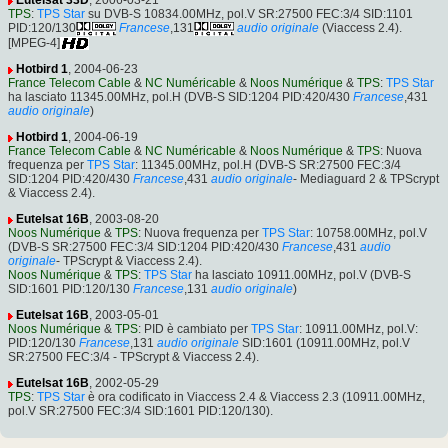
Eutelsat 33D
, 2006-03-21
TPS
:
TPS Star
su DVB-S 10834.00MHz, pol.V SR:27500 FEC:3/4 SID:1101
PID:120/130
Francese
,131
audio originale
(Viaccess 2.4).
[MPEG-4]
Hotbird 1
, 2004-06-23
France Telecom Cable
&
NC Numéricable
&
Noos Numérique
&
TPS
:
TPS Star
ha lasciato 11345.00MHz, pol.H (DVB-S SID:1204 PID:420/430
Francese
,431
audio originale
)
Hotbird 1
, 2004-06-19
France Telecom Cable
&
NC Numéricable
&
Noos Numérique
&
TPS
: Nuova
frequenza per
TPS Star
: 11345.00MHz, pol.H (DVB-S SR:27500 FEC:3/4
SID:1204 PID:420/430
Francese
,431
audio originale
- Mediaguard 2 & TPScrypt
& Viaccess 2.4).
Eutelsat 16B
, 2003-08-20
Noos Numérique
&
TPS
: Nuova frequenza per
TPS Star
: 10758.00MHz, pol.V
(DVB-S SR:27500 FEC:3/4 SID:1204 PID:420/430
Francese
,431
audio
originale
- TPScrypt & Viaccess 2.4).
Noos Numérique
&
TPS
:
TPS Star
ha lasciato 10911.00MHz, pol.V (DVB-S
SID:1601 PID:120/130
Francese
,131
audio originale
)
Eutelsat 16B
, 2003-05-01
Noos Numérique
&
TPS
: PID è cambiato per
TPS Star
: 10911.00MHz, pol.V:
PID:120/130
Francese
,131
audio originale
SID:1601 (10911.00MHz, pol.V
SR:27500 FEC:3/4 - TPScrypt & Viaccess 2.4).
Eutelsat 16B
, 2002-05-29
TPS
:
TPS Star
è ora codificato in Viaccess 2.4 & Viaccess 2.3 (10911.00MHz,
pol.V SR:27500 FEC:3/4 SID:1601 PID:120/130).