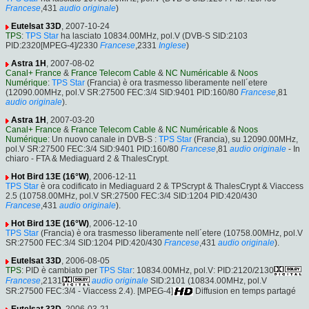
Francese
,431
audio originale
)
Eutelsat 33D
, 2007-10-24
TPS
:
TPS Star
ha lasciato 10834.00MHz, pol.V (DVB-S SID:2103
PID:2320[MPEG-4]/2330
Francese
,2331
Inglese
)
Astra 1H
, 2007-08-02
Canal+ France
&
France Telecom Cable
&
NC Numéricable
&
Noos
Numérique
:
TPS Star
(Francia) è ora trasmesso liberamente nell´etere
(12090.00MHz, pol.V SR:27500 FEC:3/4 SID:9401 PID:160/80
Francese
,81
audio originale
).
Astra 1H
, 2007-03-20
Canal+ France
&
France Telecom Cable
&
NC Numéricable
&
Noos
Numérique
: Un nuovo canale in DVB-S :
TPS Star
(Francia), su 12090.00MHz,
pol.V SR:27500 FEC:3/4 SID:9401 PID:160/80
Francese
,81
audio originale
- In
chiaro - FTA & Mediaguard 2 & ThalesCrypt.
Hot Bird 13E (16°W)
, 2006-12-11
TPS Star
è ora codificato in Mediaguard 2 & TPScrypt & ThalesCrypt & Viaccess
2.5 (10758.00MHz, pol.V SR:27500 FEC:3/4 SID:1204 PID:420/430
Francese
,431
audio originale
).
Hot Bird 13E (16°W)
, 2006-12-10
TPS Star
(Francia) è ora trasmesso liberamente nell´etere (10758.00MHz, pol.V
SR:27500 FEC:3/4 SID:1204 PID:420/430
Francese
,431
audio originale
).
Eutelsat 33D
, 2006-08-05
TPS
: PID è cambiato per
TPS Star
: 10834.00MHz, pol.V: PID:2120/2130
Francese
,2131
audio originale
SID:2101 (10834.00MHz, pol.V
SR:27500 FEC:3/4 - Viaccess 2.4). [MPEG-4]
Diffusion en temps partagé