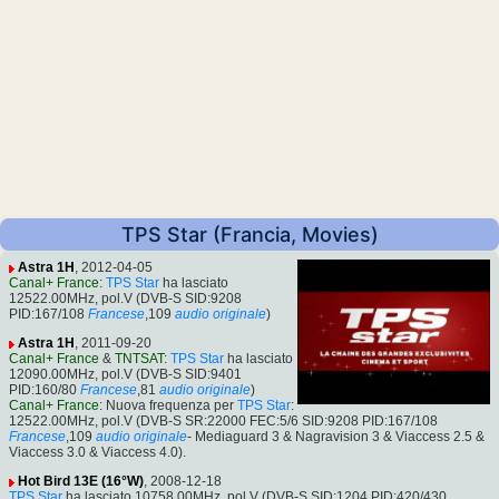
TPS Star (Francia, Movies)
Astra 1H
, 2012-04-05
Canal+ France
:
TPS Star
ha lasciato
12522.00MHz, pol.V (DVB-S SID:9208
PID:167/108
Francese
,109
audio originale
)
Astra 1H
, 2011-09-20
Canal+ France
&
TNTSAT
:
TPS Star
ha lasciato
12090.00MHz, pol.V (DVB-S SID:9401
PID:160/80
Francese
,81
audio originale
)
Canal+ France
: Nuova frequenza per
TPS Star
:
12522.00MHz, pol.V (DVB-S SR:22000 FEC:5/6 SID:9208 PID:167/108
Francese
,109
audio originale
- Mediaguard 3 & Nagravision 3 & Viaccess 2.5 &
Viaccess 3.0 & Viaccess 4.0).
Hot Bird 13E (16°W)
, 2008-12-18
TPS Star
ha lasciato 10758.00MHz, pol.V (DVB-S SID:1204 PID:420/430