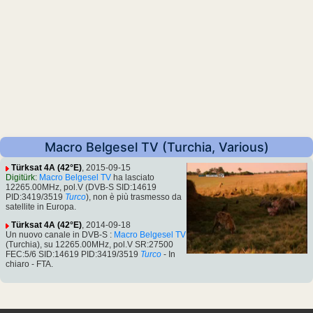
Macro Belgesel TV (Turchia, Various)
Türksat 4A (42°E)
, 2015-09-15
Digitürk
:
Macro Belgesel TV
ha lasciato
12265.00MHz, pol.V (DVB-S SID:14619
PID:3419/3519
Turco
), non è più trasmesso da
satellite in Europa.
Türksat 4A (42°E)
, 2014-09-18
Un nuovo canale in DVB-S :
Macro Belgesel TV
(Turchia), su 12265.00MHz, pol.V SR:27500
FEC:5/6 SID:14619 PID:3419/3519
Turco
- In
chiaro - FTA.