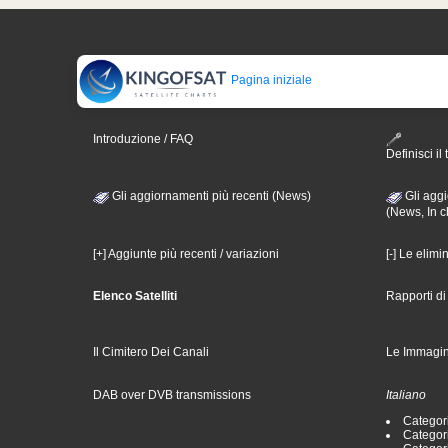
Pagina iniziale
Introduzione / FAQ
Definisci il 
Gli aggiornamenti più recenti (News)
Gli aggi
(News, In c
[+] Aggiunte più recenti / variazioni
[-] Le elimi
Elenco Satelliti
Rapporti d
Il Cimitero Dei Canali
Le Immagin
DAB over DVB transmissions
Italiano
Categori
Categori