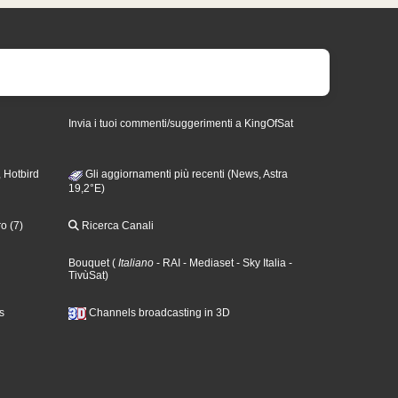
Invia i tuoi commenti/suggerimenti a KingOfSat
 Hotbird
Gli aggiornamenti più recenti (News, Astra
19,2°E)
o (7)
Ricerca Canali
Bouquet
(
Italiano
- RAI
- Mediaset
- Sky Italia
-
TivùSat
)
s
Channels broadcasting in 3D