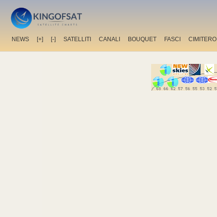
NEWS
[+]
[-]
SATELLITI
CANALI
BOUQUET
FASCI
CIMITERO