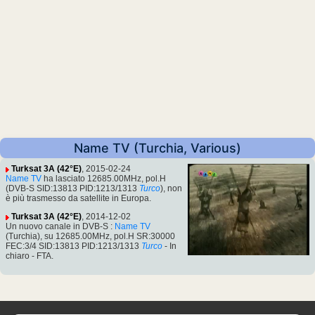
Name TV (Turchia, Various)
Turksat 3A (42°E)
, 2015-02-24
Name TV
ha lasciato 12685.00MHz, pol.H
(DVB-S SID:13813 PID:1213/1313
Turco
), non
è più trasmesso da satellite in Europa.
Turksat 3A (42°E)
, 2014-12-02
Un nuovo canale in DVB-S :
Name TV
(Turchia), su 12685.00MHz, pol.H SR:30000
FEC:3/4 SID:13813 PID:1213/1313
Turco
- In
chiaro - FTA.